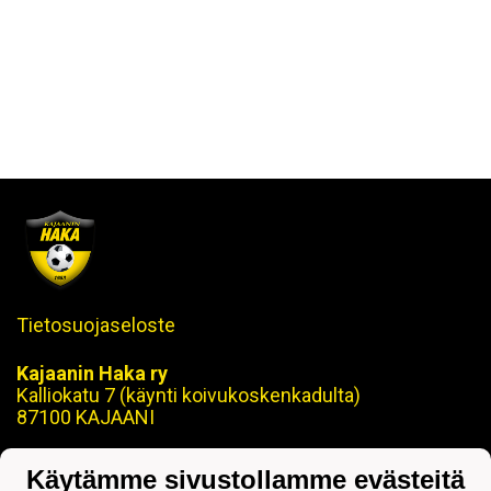
Tietosuojaseloste
Kajaanin Haka ry
Kalliokatu 7 (käynti koivukoskenkadulta)
87100 KAJAANI
Puh. 08 629 870
Käytämme sivustollamme evästeitä