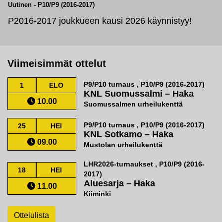
Uutinen
-
P10/P9 (2016-2017)
P2016-2017 joukkueen kausi 2026 käynnistyy!
Viimeisimmät ottelut
P9/P10 turnaus , P10/P9 (2016-2017)
1
ELO
KNL Suomussalmi
–
Haka
10.00
Suomussalmen urheilukenttä
P9/P10 turnaus , P10/P9 (2016-2017)
25
HEI
KNL Sotkamo
–
Haka
09.00
Mustolan urheilukenttä
LHR2026-turnaukset , P10/P9 (2016-
18
HEI
2017)
Aluesarja
–
Haka
11.00
Kiiminki
Ottelulista