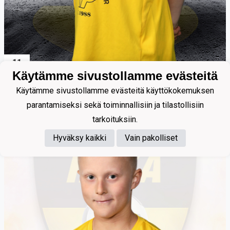
11
Käytämme sivustollamme evästeitä
Pasanen Elias
Käytämme sivustollamme evästeitä käyttökokemuksen
parantamiseksi sekä toiminnallisiin ja tilastollisiin
tarkoituksiin.
Hyväksy kaikki
Vain pakolliset