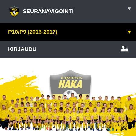
▾
SEURANAVIGOINTI
P10/P9 (2016-2017)
▾
KIRJAUDU
Previous
Nex