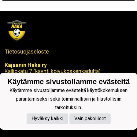
Tietosuojaseloste
Kajaanin Haka ry
Kalliokatu 7 (käynti koivukoskenkadulta)
87100 KAJAANI
Käytämme sivustollamme evästeitä
Puh. 08 629 870
Käytämme sivustollamme evästeitä käyttökokemuksen
parantamiseksi sekä toiminnallisiin ja tilastollisiin
toimisto@kajaaninhaka.fi
tarkoituksiin.
ohjaus@kajaaninhaka.fi
Hyväksy kaikki
Vain pakolliset