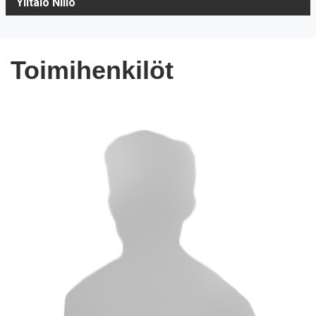
Ylitalo Niilo
Toimihenkilöt