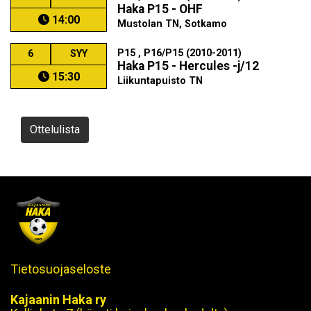
Haka P15 - OHF
14:00
Mustolan TN, Sotkamo
P15 , P16/P15 (2010-2011)
6
SYY
Haka P15 - Hercules -j/12
15:30
Liikuntapuisto TN
Ottelulista
Tietosuojaseloste
Kajaanin Haka ry