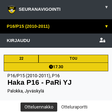
▾
SEURANAVIGOINTI
P16/P15 (2010-2011)
▾
KIRJAUDU
22
TOU
17.30
P16/P15 (2010-2011)
,
P16
Haka P16 - PaRi YJ
Palokka, Jyväskylä
Otteluennakko
Otteluraportti