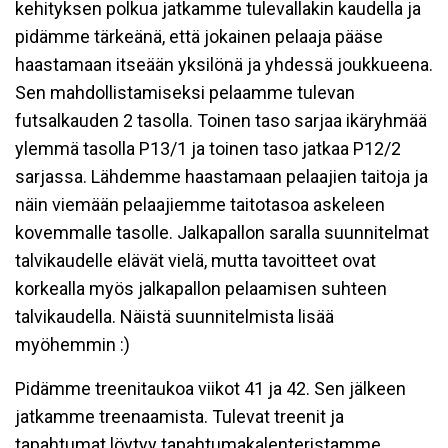
kehityksen polkua jatkamme tulevallakin kaudella ja
pidämme tärkeänä, että jokainen pelaaja pääse
haastamaan itseään yksilönä ja yhdessä joukkueena.
Sen mahdollistamiseksi pelaamme tulevan
futsalkauden 2 tasolla. Toinen taso sarjaa ikäryhmää
ylemmä tasolla P13/1 ja toinen taso jatkaa P12/2
sarjassa. Lähdemme haastamaan pelaajien taitoja ja
näin viemään pelaajiemme taitotasoa askeleen
kovemmalle tasolle. Jalkapallon saralla suunnitelmat
talvikaudelle elävät vielä, mutta tavoitteet ovat
korkealla myös jalkapallon pelaamisen suhteen
talvikaudella. Näistä suunnitelmista lisää
myöhemmin :)
Pidämme treenitaukoa viikot 41 ja 42. Sen jälkeen
jatkamme treenaamista. Tulevat treenit ja
tapahtumat löytyy tapahtumakalenteristamme.