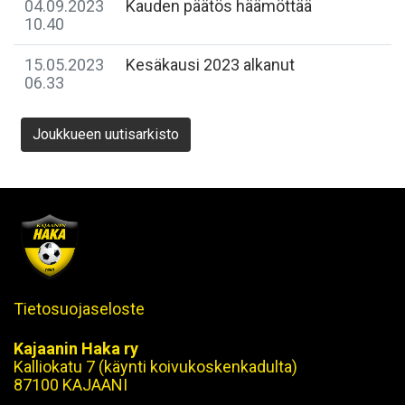
04.09.2023
Kauden päätös häämöttää
10.40
15.05.2023
Kesäkausi 2023 alkanut
06.33
Joukkueen uutisarkisto
Tietosuojaseloste
Kajaanin Haka ry
Kalliokatu 7 (käynti koivukoskenkadulta)
87100 KAJAANI