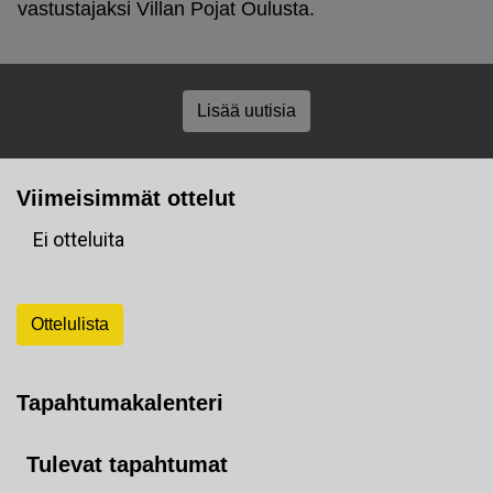
vastustajaksi Villan Pojat Oulusta.
Lisää uutisia
Viimeisimmät ottelut
Ei otteluita
Ottelulista
Tapahtumakalenteri
Tulevat tapahtumat