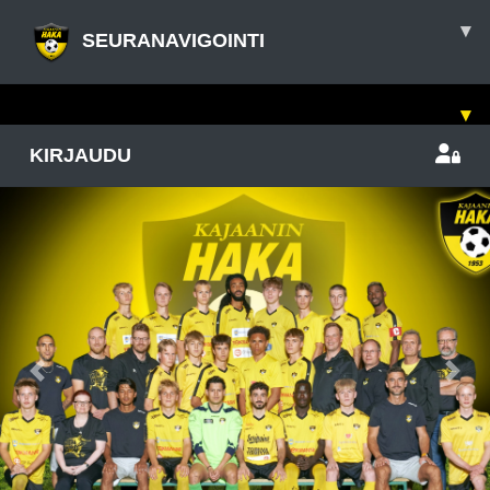
▾
SEURANAVIGOINTI
▾
KIRJAUDU
Previous
Nex