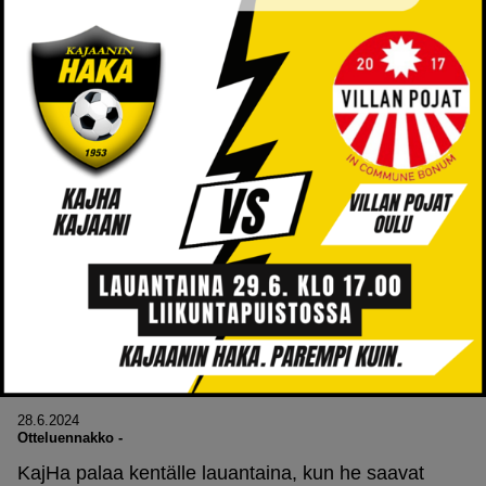
28.6.2024
Otteluennakko
-
KajHa palaa kentälle lauantaina, kun he saavat