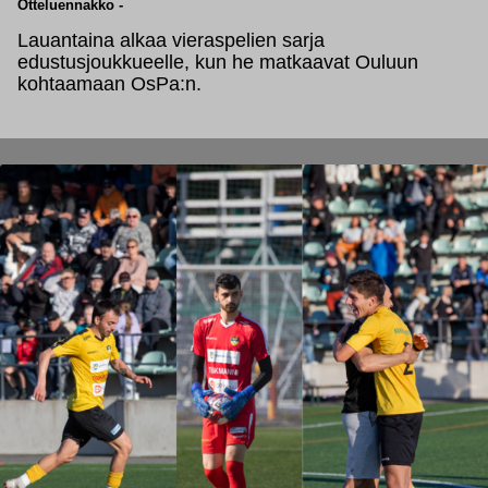
Otteluennakko
-
Lauantaina alkaa vieraspelien sarja
edustusjoukkueelle, kun he matkaavat Ouluun
kohtaamaan OsPa:n.