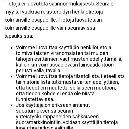
Tietoja ei luovuteta säännönmukaisesti. Seura ei
myy tai vuokraa rekisteröidyn henkilötietoja
kolmansille osapuolille. Tietoja luovutetaan
kolmansille osapuolille vain seuraavissa
tapauksissa:
Voimme luovuttaa käyttäjän henkilötietoja
toimivaltaisten viranomaisten tai muiden
tahojen esittämien vaatimusten edellyttämällä,
kulloinkin voimassaolevaan lainsäädäntöön
perustuvalla, tavalla.
Voimme luovuttaa tietoja tilastollista, tieteellistä
tai historiallista tutkimusta varten edellyttäen,
että tiedot on muutettu sellaiseen muotoon,
että tiedon kohde ei enää ole niistä
tunnistettavissa.
Jos käyttäjä on erikseen antanut
suostumuksensa seuran
yhteistyökumppaneiden sähköiseen
suoramarkkinointiin, voidaan käyttäjän tietoja
luovuttaa tarkoin valituille