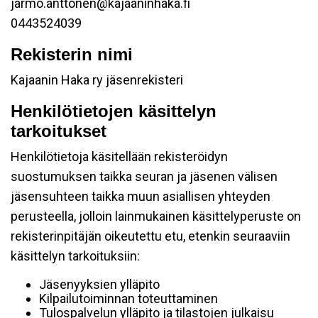
jarmo.anttonen@kajaaninhaka.fi
0443524039
Rekisterin nimi
Kajaanin Haka ry jäsenrekisteri
Henkilötietojen käsittelyn
tarkoitukset
Henkilötietoja käsitellään rekisteröidyn
suostumuksen taikka seuran ja jäsenen välisen
jäsensuhteen taikka muun asiallisen yhteyden
perusteella, jolloin lainmukainen käsittelyperuste on
rekisterinpitäjän oikeutettu etu, etenkin seuraaviin
käsittelyn tarkoituksiin:
Jäsenyyksien ylläpito
Kilpailutoiminnan toteuttaminen
Tulospalvelun ylläpito ja tilastojen julkaisu