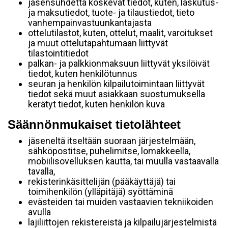
jäsensuhdetta koskevat tiedot, kuten, laskutus-
ja maksutiedot, tuote- ja tilaustiedot, tieto
vanhempainvastuunkantajasta
ottelutilastot, kuten, ottelut, maalit, varoitukset
ja muut ottelutapahtumaan liittyvät
tilastointitiedot
palkan- ja palkkionmaksuun liittyvät yksilöivät
tiedot, kuten henkilötunnus
seuran ja henkilön kilpailutoimintaan liittyvät
tiedot sekä muut asiakkaan suostumuksella
kerätyt tiedot, kuten henkilön kuva
Säännönmukaiset tietolähteet
jäseneltä itseltään suoraan järjestelmään,
sähköpostitse, puhelimitse, lomakkeella,
mobiilisovelluksen kautta, tai muulla vastaavalla
tavalla,
rekisterinkäsittelijän (pääkäyttäjä) tai
toimihenkilön (ylläpitäjä) syöttäminä
evästeiden tai muiden vastaavien tekniikoiden
avulla
lajiliittojen rekistereistä ja kilpailujärjestelmistä