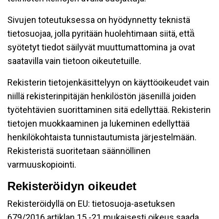
Sivujen toteutuksessa on hyödynnetty teknistä
tietosuojaa, jolla pyritään huolehtimaan siitä, että̈
syötetyt tiedot säilyvät muuttumattomina ja ovat
saatavilla vain tietoon oikeutetuille.
Rekisterin tietojenkäsittelyyn on käyttöoikeudet vain
niillä rekisterinpitäjän henkilöstön jäsenillä joiden
työtehtävien suorittaminen sitä edellyttää. Rekisterin
tietojen muokkaaminen ja lukeminen edellyttää
henkilökohtaista tunnistautumista järjestelmään.
Rekisteristä suoritetaan säännöllinen
varmuuskopiointi.
Rekisteröidyn oikeudet
Rekisteröidyllä on EU: tietosuoja-asetuksen
679/2016 artiklan 15 -21 mukaisesti oikeus saada