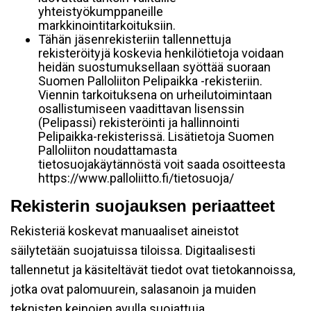
yhteistyökumppaneille
markkinointitarkoituksiin.
Tähän jäsenrekisteriin tallennettuja
rekisteröityjä koskevia henkilötietoja voidaan
heidän suostumuksellaan syöttää suoraan
Suomen Palloliiton Pelipaikka -rekisteriin.
Viennin tarkoituksena on urheilutoimintaan
osallistumiseen vaadittavan lisenssin
(Pelipassi) rekisteröinti ja hallinnointi
Pelipaikka-rekisterissä. Lisätietoja Suomen
Palloliiton noudattamasta
tietosuojakäytännöstä voit saada osoitteesta
https://www.palloliitto.fi/tietosuoja/
Rekisterin suojauksen periaatteet
Rekisteriä koskevat manuaaliset aineistot
säilytetään suojatuissa tiloissa. Digitaalisesti
tallennetut ja käsiteltävät tiedot ovat tietokannoissa,
jotka ovat palomuurein, salasanoin ja muiden
teknisten keinojen avulla suojattuja.