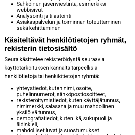
Sähköinen jäsenviestintä, esimerkiksi
webbisivut
Analysointi ja tilastointi
Asiakaspalvelun ja toiminnan toteuttaminen
sekä kehittäminen
Käsiteltävät henkilötietojen ryhmät,
rekisterin tietosisältö
Seura käsittelee rekisteröidystä seuraavia
käyttötarkoituksen kannalta tarpeellisia
henkilötietoja tai henkilötietojen ryhmiä:
yhteystiedot, kuten nimi, osoite,
puhelinnumerot, sähköpostiosoitteet,
rekisteröitymistiedot, kuten käyttäjätunnus,
nimimerkki, salasana ja muu mahdollinen
yksilöivä tunnus,
demografiatiedot, kuten ikä, sukupuoli ja
äidinkieli,
mahdolliset luvat ja suostumukset