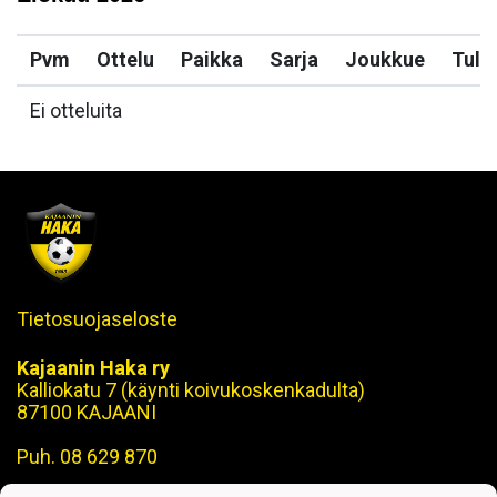
Pvm
Ottelu
Paikka
Sarja
Joukkue
Tulo
Ei otteluita
Tietosuojaseloste
Kajaanin Haka ry
Kalliokatu 7 (käynti koivukoskenkadulta)
87100 KAJAANI
Puh. 08 629 870