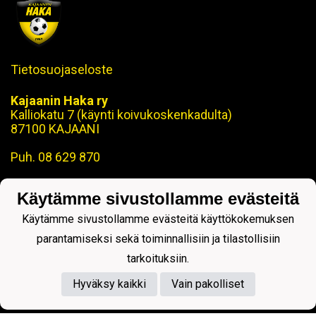
Tietosuojaseloste
Kajaanin Haka ry
Kalliokatu 7 (käynti koivukoskenkadulta)
87100 KAJAANI
Puh. 08 629 870
toimisto@kajaaninhaka.fi
Käytämme sivustollamme evästeitä
ohjaus@kajaaninhaka.fi
Käytämme sivustollamme evästeitä käyttökokemuksen
parantamiseksi sekä toiminnallisiin ja tilastollisiin
tarkoituksiin.
Powered by
Hyväksy kaikki
Vain pakolliset