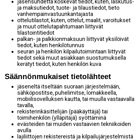
jäsensuhdetta koskevat tiedot, kuten, laskutus-
ja maksutiedot, tuote- ja tilaustiedot, tieto
vanhempainvastuunkantajasta
ottelutilastot, kuten, ottelut, maalit, varoitukset
ja muut ottelutapahtumaan liittyvät
tilastointitiedot
palkan- ja palkkionmaksuun liittyvät yksilöivät
tiedot, kuten henkilötunnus
seuran ja henkilön kilpailutoimintaan liittyvät
tiedot sekä muut asiakkaan suostumuksella
kerätyt tiedot, kuten henkilön kuva
Säännönmukaiset tietolähteet
jäseneltä itseltään suoraan järjestelmään,
sähköpostitse, puhelimitse, lomakkeella,
mobiilisovelluksen kautta, tai muulla vastaavalla
tavalla,
rekisterinkäsittelijän (pääkäyttäjä) tai
toimihenkilön (ylläpitäjä) syöttäminä
evästeiden tai muiden vastaavien tekniikoiden
avulla
lajiliittojen rekistereistä ja kilpailujärjestelmistä