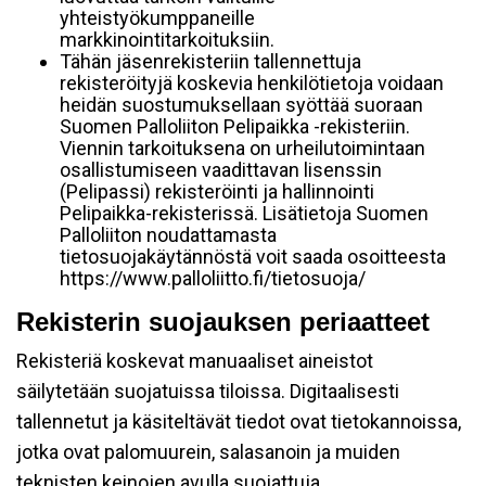
yhteistyökumppaneille
markkinointitarkoituksiin.
Tähän jäsenrekisteriin tallennettuja
rekisteröityjä koskevia henkilötietoja voidaan
heidän suostumuksellaan syöttää suoraan
Suomen Palloliiton Pelipaikka -rekisteriin.
Viennin tarkoituksena on urheilutoimintaan
osallistumiseen vaadittavan lisenssin
(Pelipassi) rekisteröinti ja hallinnointi
Pelipaikka-rekisterissä. Lisätietoja Suomen
Palloliiton noudattamasta
tietosuojakäytännöstä voit saada osoitteesta
https://www.palloliitto.fi/tietosuoja/
Rekisterin suojauksen periaatteet
Rekisteriä koskevat manuaaliset aineistot
säilytetään suojatuissa tiloissa. Digitaalisesti
tallennetut ja käsiteltävät tiedot ovat tietokannoissa,
jotka ovat palomuurein, salasanoin ja muiden
teknisten keinojen avulla suojattuja.