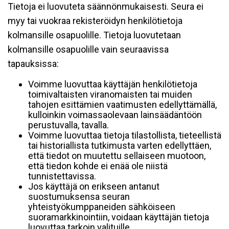
Tietoja ei luovuteta säännönmukaisesti. Seura ei
myy tai vuokraa rekisteröidyn henkilötietoja
kolmansille osapuolille. Tietoja luovutetaan
kolmansille osapuolille vain seuraavissa
tapauksissa:
Voimme luovuttaa käyttäjän henkilötietoja
toimivaltaisten viranomaisten tai muiden
tahojen esittämien vaatimusten edellyttämällä,
kulloinkin voimassaolevaan lainsäädäntöön
perustuvalla, tavalla.
Voimme luovuttaa tietoja tilastollista, tieteellistä
tai historiallista tutkimusta varten edellyttäen,
että tiedot on muutettu sellaiseen muotoon,
että tiedon kohde ei enää ole niistä
tunnistettavissa.
Jos käyttäjä on erikseen antanut
suostumuksensa seuran
yhteistyökumppaneiden sähköiseen
suoramarkkinointiin, voidaan käyttäjän tietoja
luovuttaa tarkoin valituille