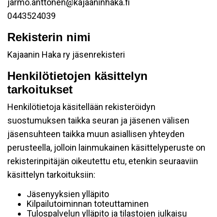
jarmo.anttonen@kajaaninhaka.fi
0443524039
Rekisterin nimi
Kajaanin Haka ry jäsenrekisteri
Henkilötietojen käsittelyn
tarkoitukset
Henkilötietoja käsitellään rekisteröidyn
suostumuksen taikka seuran ja jäsenen välisen
jäsensuhteen taikka muun asiallisen yhteyden
perusteella, jolloin lainmukainen käsittelyperuste on
rekisterinpitäjän oikeutettu etu, etenkin seuraaviin
käsittelyn tarkoituksiin:
Jäsenyyksien ylläpito
Kilpailutoiminnan toteuttaminen
Tulospalvelun ylläpito ja tilastojen julkaisu