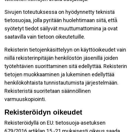
Sivujen toteutuksessa on hyödynnetty teknistä
tietosuojaa, jolla pyritään huolehtimaan siitä, että̈
syötetyt tiedot säilyvät muuttumattomina ja ovat
saatavilla vain tietoon oikeutetuille.
Rekisterin tietojenkäsittelyyn on käyttöoikeudet vain
niillä rekisterinpitäjän henkilöstön jäsenillä joiden
työtehtävien suorittaminen sitä edellyttää. Rekisterin
tietojen muokkaaminen ja lukeminen edellyttää
henkilökohtaista tunnistautumista järjestelmään.
Rekisteristä suoritetaan säännöllinen
varmuuskopiointi.
Rekisteröidyn oikeudet
Rekisteröidyllä on EU: tietosuoja-asetuksen
679/2016 artiklan 15 -21 mukaisesti oikeus saada