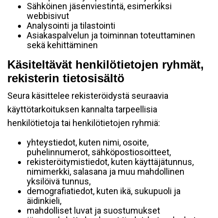
Sähköinen jäsenviestintä, esimerkiksi
webbisivut
Analysointi ja tilastointi
Asiakaspalvelun ja toiminnan toteuttaminen
sekä kehittäminen
Käsiteltävät henkilötietojen ryhmät,
rekisterin tietosisältö
Seura käsittelee rekisteröidystä seuraavia
käyttötarkoituksen kannalta tarpeellisia
henkilötietoja tai henkilötietojen ryhmiä:
yhteystiedot, kuten nimi, osoite,
puhelinnumerot, sähköpostiosoitteet,
rekisteröitymistiedot, kuten käyttäjätunnus,
nimimerkki, salasana ja muu mahdollinen
yksilöivä tunnus,
demografiatiedot, kuten ikä, sukupuoli ja
äidinkieli,
mahdolliset luvat ja suostumukset