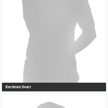
Keränen Iivari