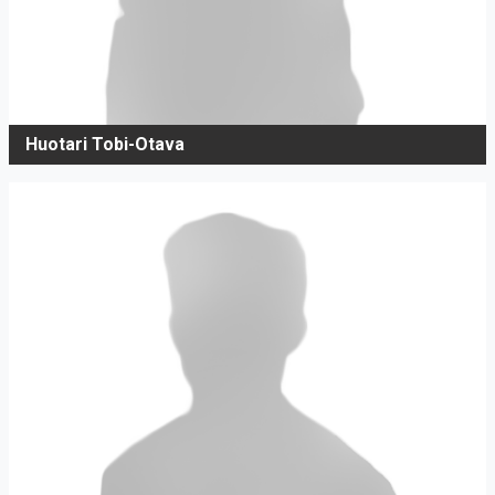
Huotari Tobi-Otava