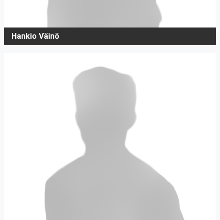
Hankio Väinö