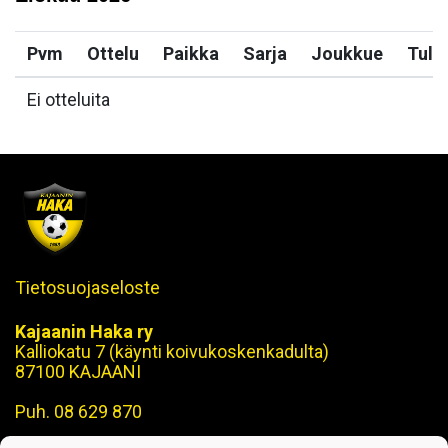
Pvm
Ottelu
Paikka
Sarja
Joukkue
Tulo
Ei otteluita
Tietosuojaseloste
Kajaanin Haka ry
Kalliokatu 7 (käynti koivukoskenkadulta)
87100 KAJAANI
Puh. 08 629 870