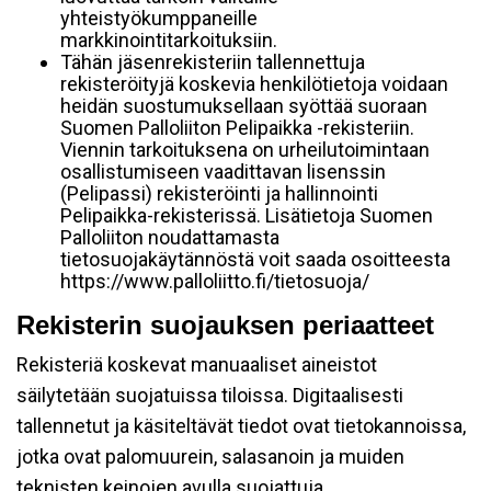
yhteistyökumppaneille
markkinointitarkoituksiin.
Tähän jäsenrekisteriin tallennettuja
rekisteröityjä koskevia henkilötietoja voidaan
heidän suostumuksellaan syöttää suoraan
Suomen Palloliiton Pelipaikka -rekisteriin.
Viennin tarkoituksena on urheilutoimintaan
osallistumiseen vaadittavan lisenssin
(Pelipassi) rekisteröinti ja hallinnointi
Pelipaikka-rekisterissä. Lisätietoja Suomen
Palloliiton noudattamasta
tietosuojakäytännöstä voit saada osoitteesta
https://www.palloliitto.fi/tietosuoja/
Rekisterin suojauksen periaatteet
Rekisteriä koskevat manuaaliset aineistot
säilytetään suojatuissa tiloissa. Digitaalisesti
tallennetut ja käsiteltävät tiedot ovat tietokannoissa,
jotka ovat palomuurein, salasanoin ja muiden
teknisten keinojen avulla suojattuja.