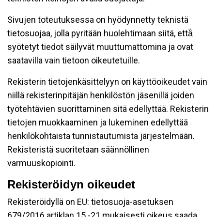
Sivujen toteutuksessa on hyödynnetty teknistä
tietosuojaa, jolla pyritään huolehtimaan siitä, että̈
syötetyt tiedot säilyvät muuttumattomina ja ovat
saatavilla vain tietoon oikeutetuille.
Rekisterin tietojenkäsittelyyn on käyttöoikeudet vain
niillä rekisterinpitäjän henkilöstön jäsenillä joiden
työtehtävien suorittaminen sitä edellyttää. Rekisterin
tietojen muokkaaminen ja lukeminen edellyttää
henkilökohtaista tunnistautumista järjestelmään.
Rekisteristä suoritetaan säännöllinen
varmuuskopiointi.
Rekisteröidyn oikeudet
Rekisteröidyllä on EU: tietosuoja-asetuksen
679/2016 artiklan 15 -21 mukaisesti oikeus saada