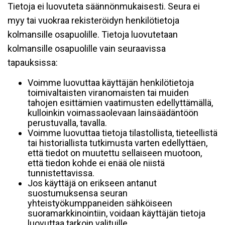
Tietoja ei luovuteta säännönmukaisesti. Seura ei
myy tai vuokraa rekisteröidyn henkilötietoja
kolmansille osapuolille. Tietoja luovutetaan
kolmansille osapuolille vain seuraavissa
tapauksissa:
Voimme luovuttaa käyttäjän henkilötietoja
toimivaltaisten viranomaisten tai muiden
tahojen esittämien vaatimusten edellyttämällä,
kulloinkin voimassaolevaan lainsäädäntöön
perustuvalla, tavalla.
Voimme luovuttaa tietoja tilastollista, tieteellistä
tai historiallista tutkimusta varten edellyttäen,
että tiedot on muutettu sellaiseen muotoon,
että tiedon kohde ei enää ole niistä
tunnistettavissa.
Jos käyttäjä on erikseen antanut
suostumuksensa seuran
yhteistyökumppaneiden sähköiseen
suoramarkkinointiin, voidaan käyttäjän tietoja
luovuttaa tarkoin valituille