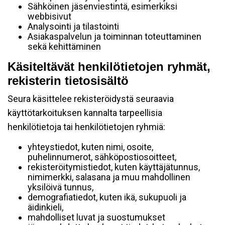
Sähköinen jäsenviestintä, esimerkiksi
webbisivut
Analysointi ja tilastointi
Asiakaspalvelun ja toiminnan toteuttaminen
sekä kehittäminen
Käsiteltävät henkilötietojen ryhmät,
rekisterin tietosisältö
Seura käsittelee rekisteröidystä seuraavia
käyttötarkoituksen kannalta tarpeellisia
henkilötietoja tai henkilötietojen ryhmiä:
yhteystiedot, kuten nimi, osoite,
puhelinnumerot, sähköpostiosoitteet,
rekisteröitymistiedot, kuten käyttäjätunnus,
nimimerkki, salasana ja muu mahdollinen
yksilöivä tunnus,
demografiatiedot, kuten ikä, sukupuoli ja
äidinkieli,
mahdolliset luvat ja suostumukset