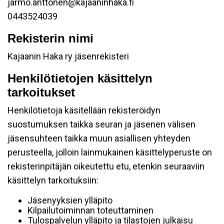
jarmo.anttonen@kajaaninhaka.fi
0443524039
Rekisterin nimi
Kajaanin Haka ry jäsenrekisteri
Henkilötietojen käsittelyn
tarkoitukset
Henkilötietoja käsitellään rekisteröidyn
suostumuksen taikka seuran ja jäsenen välisen
jäsensuhteen taikka muun asiallisen yhteyden
perusteella, jolloin lainmukainen käsittelyperuste on
rekisterinpitäjän oikeutettu etu, etenkin seuraaviin
käsittelyn tarkoituksiin:
Jäsenyyksien ylläpito
Kilpailutoiminnan toteuttaminen
Tulospalvelun ylläpito ja tilastojen julkaisu