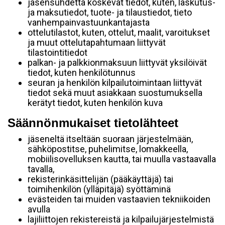
jäsensuhdetta koskevat tiedot, kuten, laskutus-
ja maksutiedot, tuote- ja tilaustiedot, tieto
vanhempainvastuunkantajasta
ottelutilastot, kuten, ottelut, maalit, varoitukset
ja muut ottelutapahtumaan liittyvät
tilastointitiedot
palkan- ja palkkionmaksuun liittyvät yksilöivät
tiedot, kuten henkilötunnus
seuran ja henkilön kilpailutoimintaan liittyvät
tiedot sekä muut asiakkaan suostumuksella
kerätyt tiedot, kuten henkilön kuva
Säännönmukaiset tietolähteet
jäseneltä itseltään suoraan järjestelmään,
sähköpostitse, puhelimitse, lomakkeella,
mobiilisovelluksen kautta, tai muulla vastaavalla
tavalla,
rekisterinkäsittelijän (pääkäyttäjä) tai
toimihenkilön (ylläpitäjä) syöttäminä
evästeiden tai muiden vastaavien tekniikoiden
avulla
lajiliittojen rekistereistä ja kilpailujärjestelmistä