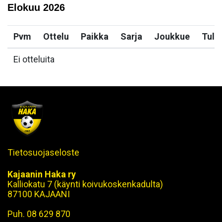
Elokuu
2026
Pvm
Ottelu
Paikka
Sarja
Joukkue
Tulo
Ei otteluita
Tietosuojaseloste
Kajaanin Haka ry
Kalliokatu 7 (käynti koivukoskenkadulta)
87100 KAJAANI
Puh. 08 629 870