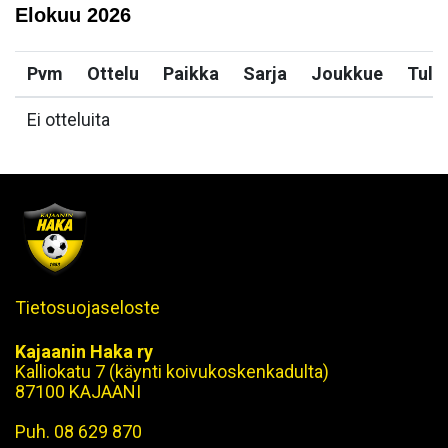
Elokuu
2026
Pvm
Ottelu
Paikka
Sarja
Joukkue
Tulo
Ei otteluita
Tietosuojaseloste
Kajaanin Haka ry
Kalliokatu 7 (käynti koivukoskenkadulta)
87100 KAJAANI
Puh. 08 629 870