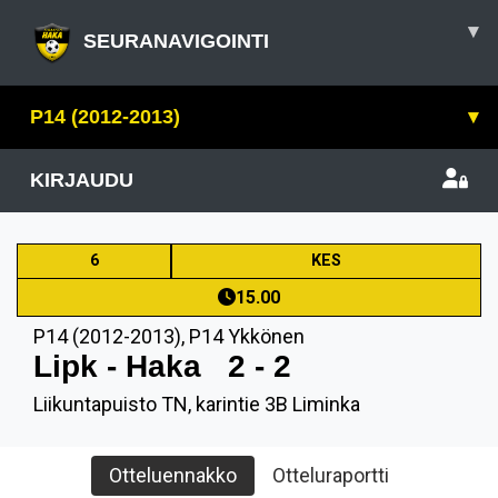
▾
SEURANAVIGOINTI
P14 (2012-2013)
▾
KIRJAUDU
6
KES
15.00
P14 (2012-2013)
,
P14 Ykkönen
Lipk - Haka
2 - 2
Liikuntapuisto TN, karintie 3B Liminka
Otteluennakko
Otteluraportti