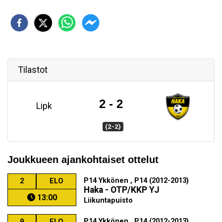
Tilastot
2 - 2
Lipk
(2-2)
Joukkueen ajankohtaiset ottelut
P14 Ykkönen , P14 (2012-2013)
2
ELO
Haka - OTP/KKP YJ
13:00
Liikuntapuisto
P14 Ykkönen , P14 (2012-2013)
9
ELO