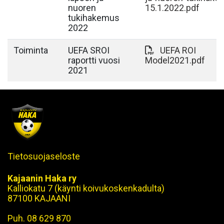
nuoren
15.1.2022.pdf
tukihakemus
2022
Toiminta
UEFA SROI
UEFA ROI
raportti vuosi
Model2021.pdf
2021
Tietosuojaseloste
Kajaanin Haka ry
Kalliokatu 7 (käynti koivukoskenkadulta)
87100 KAJAANI
Puh. 08 629 870