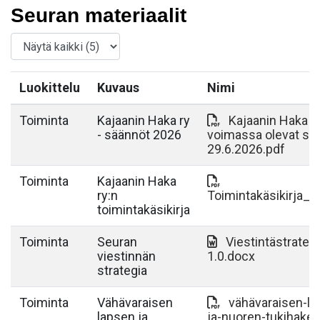
Seuran materiaalit
Luokittelu
Kuvaus
Nimi
Toiminta
Kajaanin Haka ry
Kajaanin Haka r
- säännöt 2026
voimassa olevat sä
29.6.2026.pdf
Toiminta
Kajaanin Haka
ry:n
Toimintakäsikirja_2
toimintakäsikirja
Toiminta
Seuran
Viestintästrateg
viestinnän
1.0.docx
strategia
Toiminta
Vähävaraisen
vähävaraisen-la
lapsen ja
ja-nuoren-tukihak