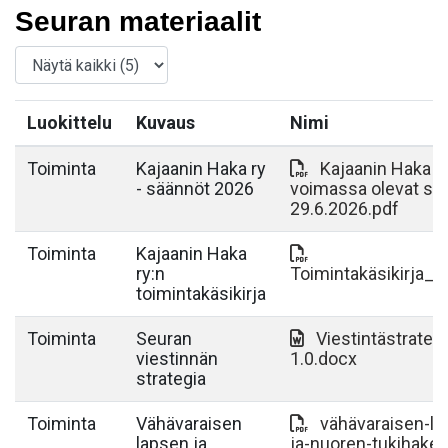
Seuran materiaalit
Luokittelu
Kuvaus
Nimi
Toiminta
Kajaanin Haka ry
Kajaanin Haka r
- säännöt 2026
voimassa olevat sä
29.6.2026.pdf
Toiminta
Kajaanin Haka
ry:n
Toimintakäsikirja_2
toimintakäsikirja
Toiminta
Seuran
Viestintästrateg
viestinnän
1.0.docx
strategia
Toiminta
Vähävaraisen
vähävaraisen-la
lapsen ja
ja-nuoren-tukihak