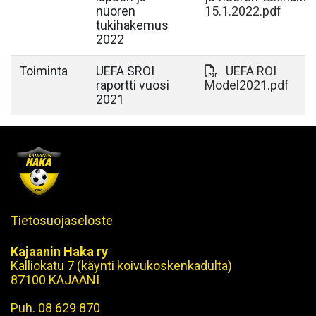
nuoren
15.1.2022.pdf
tukihakemus
2022
Toiminta
UEFA SROI
UEFA ROI
raportti vuosi
Model2021.pdf
2021
Tietosuojaseloste
Kajaanin Haka ry
Kalliokatu 7 (käynti koivukoskenkadulta)
87100 KAJAANI
Puh. 08 629 870