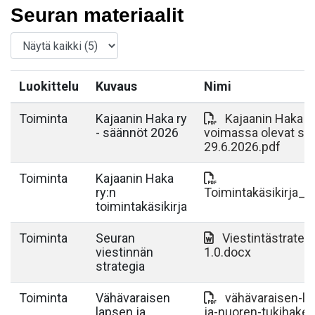
Seuran materiaalit
Luokittelu
Kuvaus
Nimi
Toiminta
Kajaanin Haka ry
Kajaanin Haka r
- säännöt 2026
voimassa olevat sä
29.6.2026.pdf
Toiminta
Kajaanin Haka
ry:n
Toimintakäsikirja_2
toimintakäsikirja
Toiminta
Seuran
Viestintästrateg
viestinnän
1.0.docx
strategia
Toiminta
Vähävaraisen
vähävaraisen-la
lapsen ja
ja-nuoren-tukihak