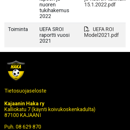
nuoren
15.1.2022.pdf
tukihakemus
2022
Toiminta
UEFA SROI
UEFA ROI
raportti vuosi
Model2021.pdf
2021
Tietosuojaseloste
Kajaanin Haka ry
Kalliokatu 7 (käynti koivukoskenkadulta)
87100 KAJAANI
Puh. 08 629 870