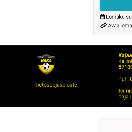
Lomake su
Avaa loma
Kajaa
Kalli
8710
Puh. 
Tietosuojaseloste
toimi
ohjau