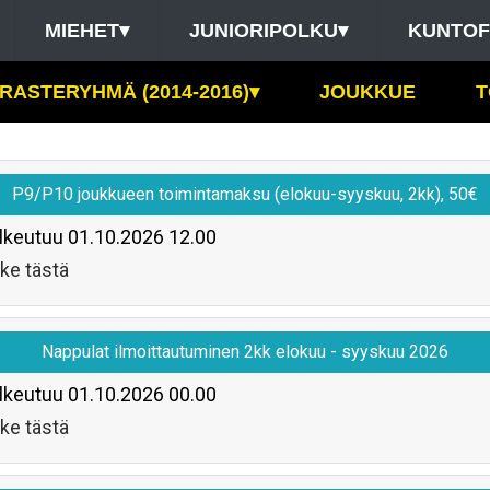
MIEHET
▾
JUNIORIPOLKU
▾
KUNTOF
RASTERYHMÄ (2014-2016)
▾
JOUKKUE
T
P9/P10 joukkueen toimintamaksu (elokuu-syyskuu, 2kk), 50€
lkeutuu
01.10.2026 12.00
ke tästä
Nappulat ilmoittautuminen 2kk elokuu - syyskuu 2026
lkeutuu
01.10.2026 00.00
ke tästä