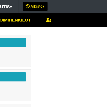
Arkisto
▾
UTIS
▾
OIMIHENKILÖT