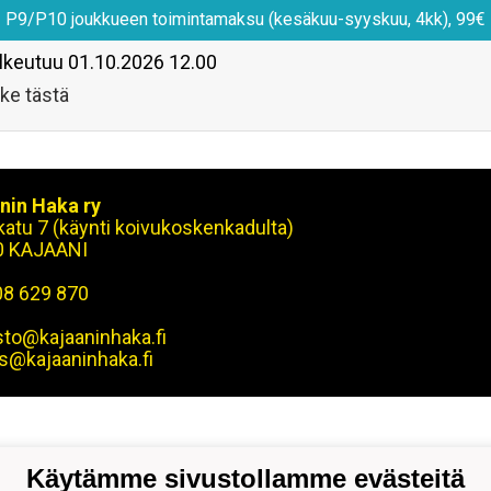
P9/P10 joukkueen toimintamaksu (kesäkuu-syyskuu, 4kk), 99€
lkeutuu
01.10.2026 12.00
ke tästä
nin Haka ry
okatu 7 (käynti koivukoskenkadulta)
0 KAJAANI
08 629 870
sto@kajaaninhaka.fi
s@kajaaninhaka.fi
Käytämme sivustollamme evästeitä