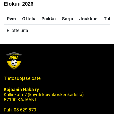
Elokuu
2026
Pvm
Ottelu
Paikka
Sarja
Joukkue
Tulo
Ei otteluita
Tietosuojaseloste
Kajaanin Haka ry
Kalliokatu 7 (käynti koivukoskenkadulta)
87100 KAJAANI
Puh. 08 629 870