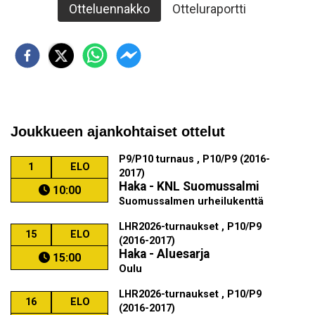
Otteluennakko
Otteluraportti
Joukkueen ajankohtaiset ottelut
P9/P10 turnaus , P10/P9 (2016-
1
ELO
2017)
Haka - KNL Suomussalmi
10:00
Suomussalmen urheilukenttä
LHR2026-turnaukset , P10/P9
15
ELO
(2016-2017)
Haka - Aluesarja
15:00
Oulu
LHR2026-turnaukset , P10/P9
16
ELO
(2016-2017)