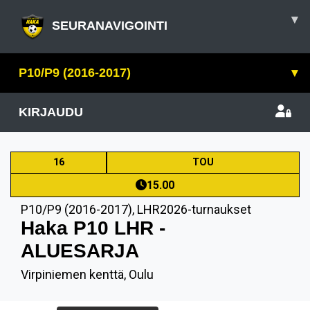
▾
SEURANAVIGOINTI
P10/P9 (2016-2017)
▾
KIRJAUDU
16
TOU
15.00
P10/P9 (2016-2017)
,
LHR2026-turnaukset
Haka P10 LHR -
ALUESARJA
Virpiniemen kenttä, Oulu