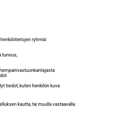
 henkilötietojen ryhmiä:
ä tunnus,
 vanhempainvastuunkantajasta
edot
yt tiedot, kuten henkilön kuva
lluksen kautta, tai muulla vastaavalla