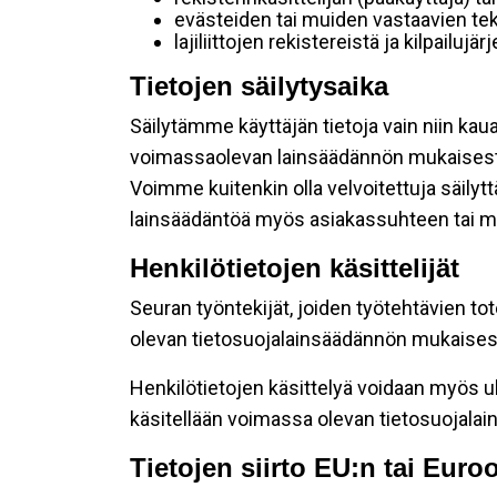
evästeiden tai muiden vastaavien tek
lajiliittojen rekistereistä ja kilpailujä
Tietojen säilytysaika
Säilytämme käyttäjän tietoja vain niin kau
voimassaolevan lainsäädännön mukaisest
Voimme kuitenkin olla velvoitettuja säily
lainsäädäntöä myös asiakassuhteen tai mu
Henkilötietojen käsittelijät
Seuran työntekijät, joiden työtehtävien to
olevan tietosuojalainsäädännön mukaisesti
Henkilötietojen käsittelyä voidaan myös ul
käsitellään voimassa olevan tietosuojala
Tietojen siirto EU:n tai Eur