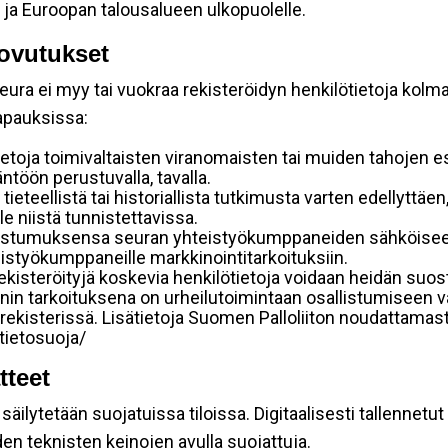
 ja Euroopan talousalueen ulkopuolelle.
ovutukset
ura ei myy tai vuokraa rekisteröidyn henkilötietoja kolman
tapauksissa:
etoja toimivaltaisten viranomaisten tai muiden tahojen e
töön perustuvalla, tavalla.
 tieteellistä tai historiallista tutkimusta varten edellyttäe
e niistä tunnistettavissa.
uostumuksensa seuran yhteistyökumppaneiden sähköiseen 
hteistyökumppaneille markkinointitarkoituksiin.
 rekisteröityjä koskevia henkilötietoja voidaan heidän 
iennin tarkoituksena on urheilutoimintaan osallistumiseen v
kka-rekisterissä. Lisätietoja Suomen Palloliiton noudattama
/tietosuoja/
tteet
äilytetään suojatuissa tiloissa. Digitaalisesti tallennetut 
en teknisten keinojen avulla suojattuja.