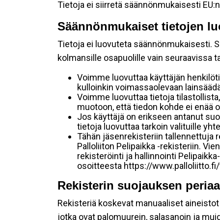
Tietoja ei siirretä säännönmukaisesti EU:n
Säännönmukaiset tietojen lu
Tietoja ei luovuteta säännönmukaisesti. Se
kolmansille osapuolille vain seuraavissa 
Voimme luovuttaa käyttäjän henkilöti
kulloinkin voimassaolevaan lainsäädän
Voimme luovuttaa tietoja tilastollista,
muotoon, että tiedon kohde ei enää ol
Jos käyttäjä on erikseen antanut s
tietoja luovuttaa tarkoin valituille y
Tähän jäsenrekisteriin tallennettuja
Palloliiton Pelipaikka -rekisteriin. V
rekisteröinti ja hallinnointi Pelipai
osoitteesta https://www.palloliitto.fi
Rekisterin suojauksen periaa
Rekisteriä koskevat manuaaliset aineistot s
jotka ovat palomuurein, salasanoin ja muid