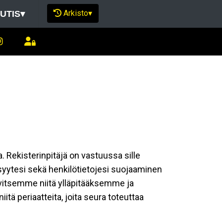
Arkisto
▾
UTIS
▾
a. Rekisterinpitäjä on vastuussa sille
isyytesi sekä henkilötietojesi suojaaminen
rvitsemme niitä ylläpitääksemme ja
tä periaatteita, joita seura toteuttaa