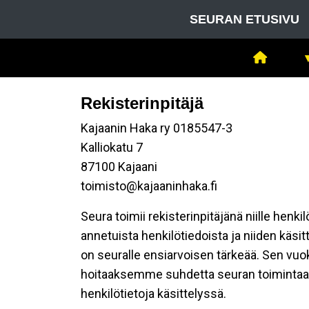
SEURAN ETUSIVU
Rekisterinpitäjä
Kajaanin Haka ry 0185547-3
Kalliokatu 7
87100 Kajaani
toimisto@kajaaninhaka.fi
Seura toimii rekisterinpitäjänä niille henk
annetuista henkilötiedoista ja niiden käsi
on seuralle ensiarvoisen tärkeää. Sen vuo
hoitaaksemme suhdetta seuran toimintaan os
henkilötietoja käsittelyssä.