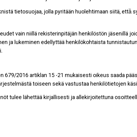
stä tietosuojaa, jolla pyritään huolehtimaan siitä, että̈
eudet vain niillä rekisterinpitäjän henkilöstön jäsenillä j
nen ja lukeminen edellyttää henkilökohtaista tunnistautum
.
n 679/2016 artiklan 15 -21 mukaisesti oikeus saada pääsy 
t järjestelmästä toiseen sekä vastustaa henkilötietojen käsi
öt tulee lähettää kirjallisesti ja allekirjoitettuna osoitteell