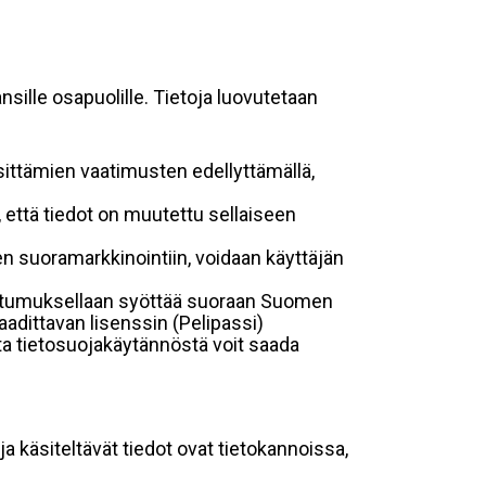
sille osapuolille. Tietoja luovutetaan
sittämien vaatimusten edellyttämällä,
n, että tiedot on muutettu sellaiseen
suoramarkkinointiin, voidaan käyttäjän
suostumuksellaan syöttää suoraan Suomen
aadittavan lisenssin (Pelipassi)
sta tietosuojakäytännöstä voit saada
ja käsiteltävät tiedot ovat tietokannoissa,