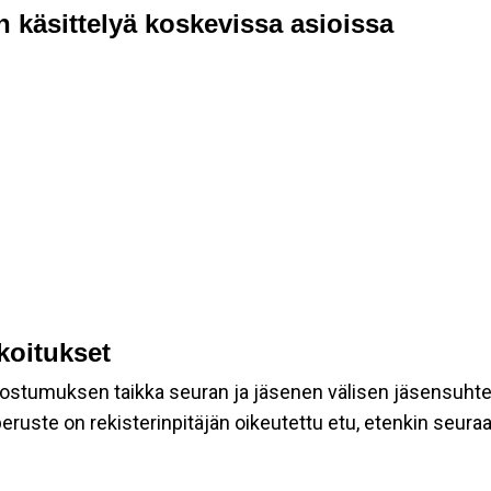
n käsittelyä koskevissa asioissa
rkoitukset
suostumuksen taikka seuran ja jäsenen välisen jäsensuht
eruste on rekisterinpitäjän oikeutettu etu, etenkin seuraav