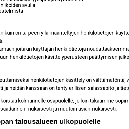
niikoiden avulla
rjestelmistä
an kuin on tarpeen yllä määriteltyjen henkilötietojen käytt
i.
ttämään joitakin käyttäjän henkilötietoja noudattaaksemme
un henkilötietojen käsittelyperusteen päättymisen jälk
teuttamiseksi henkilötietojen käsittely on välttämätöntä, v
 ja heidän kanssaan on tehty erillisen salassapito ja tie
koistaa kolmannelle osapuolelle, jolloin takaamme sopimus
insäädännön mukaisesti ja muutoin asianmukaisesti.
oopan talousalueen ulkopuolelle