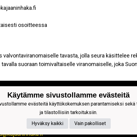
kajaaninhaka.fi
aisesti osoitteessa
s valvontaviranomaiselle tavasta, jolla seura käsittelee re
tavalla suoraan toimivaltaiselle viranomaiselle, joka Su
nin Haka ry
Käytämme sivustollamme evästeitä
okatu 7 (käynti koivukoskenkadulta)
0 KAJAANI
ustollamme evästeitä käyttökokemuksen parantamiseksi sekä to
ja tilastollisiin tarkoituksiin.
08 629 870
Hyväksy kaikki
Vain pakolliset
sto@kajaaninhaka.fi
s@kajaaninhaka.fi