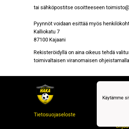
tai sähköpostitse osoitteeseen toimisto@
Pyynnöt voidaan esittää myös henkilökoht
Kalliokatu 7
87100 Kajaani
Rekisteröidyllä on aina oikeus tehdä valitu
toimivaltaisen viranomaisen ohjeistamalla 
Kajaa
Kalli
8710
Käytämme siv
Puh. 
Tietosuojaseloste
toimi
ohjau