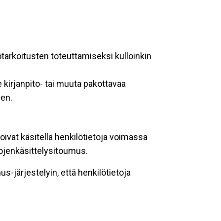
ötarkoitusten toteuttamiseksi kulloinkin
 kirjanpito- tai muuta pakottavaa
een.
oivat käsitellä henkilötietoja voimassa
tojenkäsittelysitoumus.
-järjestelyin, että henkilötietoja