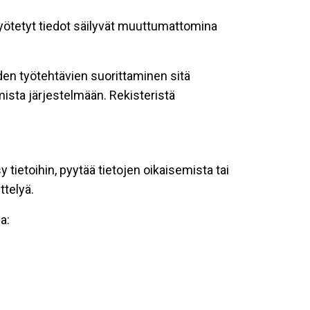
 syötetyt tiedot säilyvät muuttumattomina
oiden työtehtävien suorittaminen sitä
ista järjestelmään. Rekisteristä
tietoihin, pyytää tietojen oikaisemista tai
ttelyä.
a: