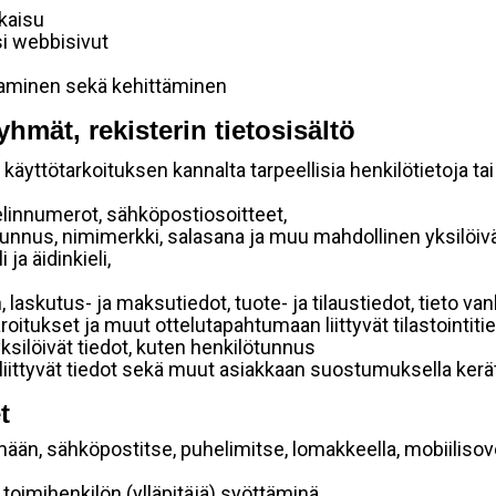
lkaisu
si webbisivut
taminen sekä kehittäminen
yhmät, rekisterin tietosisältö
käyttötarkoituksen kannalta tarpeellisia henkilötietoja tai
elinnumerot, sähköpostiosoitteet,
ätunnus, nimimerkki, salasana ja muu mahdollinen yksilöiv
ja äidinkieli,
, laskutus- ja maksutiedot, tuote- ja tilaustiedot, tieto
 varoitukset ja muut ottelutapahtumaan liittyvät tilastointiti
yksilöivät tiedot, kuten henkilötunnus
 liittyvät tiedot sekä muut asiakkaan suostumuksella kerät
t
mään, sähköpostitse, puhelimitse, lomakkeella, mobiilisove
i toimihenkilön (ylläpitäjä) syöttäminä