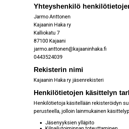
Yhteyshenkilö henkilötietoje
Jarmo Anttonen
Kajaanin Haka ry
Kalliokatu 7
87100 Kajaani
jarmo.anttonen@kajaaninhaka.fi
0443524039
Rekisterin nimi
Kajaanin Haka ry jäsenrekisteri
Henkilötietojen käsittelyn ta
Henkilötietoja käsitellään rekisteröidyn 
perusteella, jolloin lainmukainen käsittelyp
Jäsenyyksien ylläpito
Kilpailutoiminnan toteuttaminen