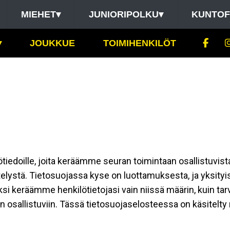
MIEHET
▾
JUNIORIPOLKU
▾
KUNTOF
▾
JOUKKUE
TOIMIHENKILÖT
ilötiedoille, joita keräämme seuran toimintaan osallistuvist
ttelystä. Tietosuojassa kyse on luottamuksesta, ja yksity
ksi keräämme henkilötietojasi vain niissä määrin, kuin ta
allistuviin. Tässä tietosuojaselosteessa on käsitelty nii