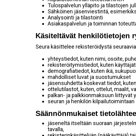
Tulospalvelun ylläpito ja tilastojen ju
Sähköinen jäsenviestintä, esimerkik
Analysointi ja tilastointi
Asiakaspalvelun ja toiminnan toteut
Käsiteltävät henkilötietojen r
Seura käsittelee rekisteröidystä seuraavia 
yhteystiedot, kuten nimi, osoite, puh
rekisteröitymistiedot, kuten käyttäj
demografiatiedot, kuten ikä, sukupuoli 
mahdolliset luvat ja suostumukset
jäsensuhdetta koskevat tiedot, kuten
ottelutilastot, kuten, ottelut, maalit,
palkan- ja palkkionmaksuun liittyvät 
seuran ja henkilön kilpailutoimintaan
Säännönmukaiset tietolähtee
jäseneltä itseltään suoraan järjestel
tavalla,
rekisterinkäsittelijän (pääkäyttäjä) ta