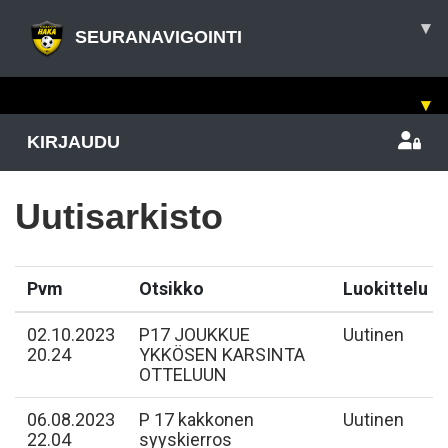
▾
SEURANAVIGOINTI
▾
KIRJAUDU
Uutisarkisto
Pvm
Otsikko
Luokittelu
02.10.2023
P17 JOUKKUE
Uutinen
20.24
YKKÖSEN KARSINTA
OTTELUUN
06.08.2023
P 17 kakkonen
Uutinen
22.04
syyskierros