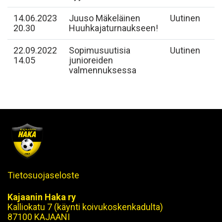
14.06.2023
Juuso Mäkeläinen
Uutinen
20.30
Huuhkajaturnaukseen!
22.09.2022
Sopimusuutisia
Uutinen
14.05
junioreiden
valmennuksessa
Tietosuojaseloste
Kajaanin Haka ry
Kalliokatu 7 (käynti koivukoskenkadulta)
87100 KAJAANI