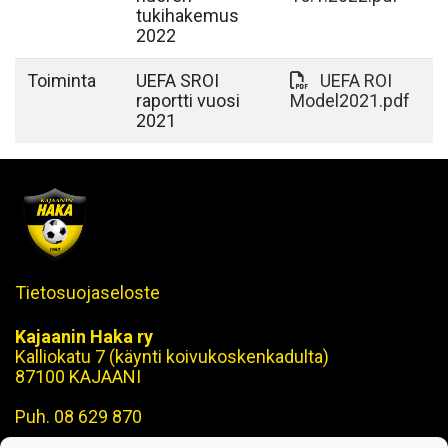
tukihakemus
2022
Toiminta
UEFA SROI
UEFA ROI
raportti vuosi
Model2021.pdf
2021
Tietosuojaseloste
Kajaanin Haka ry
Kalliokatu 7 (käynti koivukoskenkadulta)
87100 KAJAANI
Puh. 08 629 870