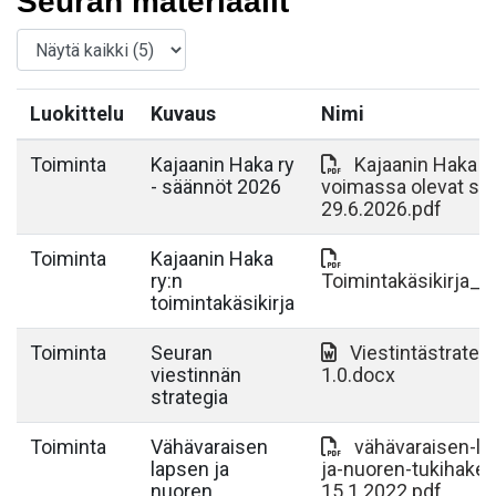
Seuran materiaalit
Luokittelu
Kuvaus
Nimi
Toiminta
Kajaanin Haka ry
Kajaanin Haka r
- säännöt 2026
voimassa olevat sä
29.6.2026.pdf
Toiminta
Kajaanin Haka
ry:n
Toimintakäsikirja_2
toimintakäsikirja
Toiminta
Seuran
Viestintästrateg
viestinnän
1.0.docx
strategia
Toiminta
Vähävaraisen
vähävaraisen-la
lapsen ja
ja-nuoren-tukihak
nuoren
15.1.2022.pdf