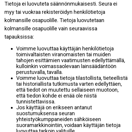
Tietoja ei luovuteta säännönmukaisesti. Seura ei
myy tai vuokraa rekisteröidyn henkilötietoja
kolmansille osapuolille. Tietoja luovutetaan
kolmansille osapuolille vain seuraavissa
tapauksissa:
Voimme luovuttaa käyttäjän henkilötietoja
toimivaltaisten viranomaisten tai muiden
tahojen esittämien vaatimusten edellyttämällä,
kulloinkin voimassaolevaan lainsäädäntöön
perustuvalla, tavalla.
Voimme luovuttaa tietoja tilastollista, tieteellistä
tai historiallista tutkimusta varten edellyttäen,
että tiedot on muutettu sellaiseen muotoon,
että tiedon kohde ei enää ole niistä
tunnistettavissa.
Jos käyttäjä on erikseen antanut
suostumuksensa seuran
yhteistyökumppaneiden sähköiseen
suoramarkkinointiin, voidaan käyttäjän tietoja
luovuttaa tarkoin valituille