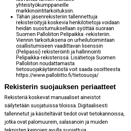
yhteistyökumppaneille
markkinointitarkoituksiin.
Tähän jäsenrekisteriin tallennettuja
rekisteröityjä koskevia henkilötietoja voidaan
heidän suostumuksellaan syöttää suoraan
Suomen Palloliiton Pelipaikka -rekisteriin.
Viennin tarkoituksena on urheilutoimintaan
osallistumiseen vaadittavan lisenssin
(Pelipassi) rekisteröinti ja hallinnointi
Pelipaikka-rekisterissä. Lisätietoja Suomen
Palloliiton noudattamasta
tietosuojakäytännöstä voit saada osoitteesta
https://www.palloliitto.fi/tietosuoja/
Rekisterin suojauksen periaatteet
Rekisteriä koskevat manuaaliset aineistot
säilytetään suojatuissa tiloissa. Digitaalisesti
tallennetut ja käsiteltävät tiedot ovat tietokannoissa,
jotka ovat palomuurein, salasanoin ja muiden
teknisten keinojen avulla suojattuja.