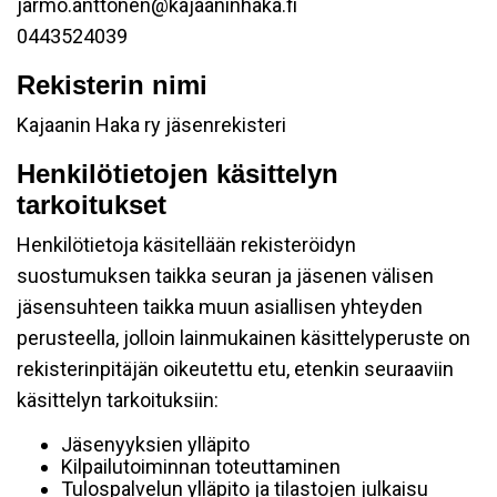
jarmo.anttonen@kajaaninhaka.fi
0443524039
Rekisterin nimi
Kajaanin Haka ry jäsenrekisteri
Henkilötietojen käsittelyn
tarkoitukset
Henkilötietoja käsitellään rekisteröidyn
suostumuksen taikka seuran ja jäsenen välisen
jäsensuhteen taikka muun asiallisen yhteyden
perusteella, jolloin lainmukainen käsittelyperuste on
rekisterinpitäjän oikeutettu etu, etenkin seuraaviin
käsittelyn tarkoituksiin:
Jäsenyyksien ylläpito
Kilpailutoiminnan toteuttaminen
Tulospalvelun ylläpito ja tilastojen julkaisu