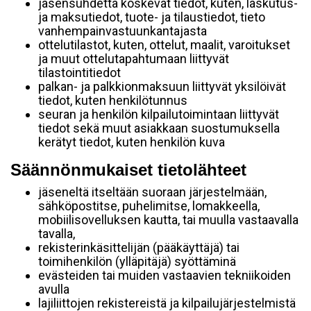
jäsensuhdetta koskevat tiedot, kuten, laskutus-
ja maksutiedot, tuote- ja tilaustiedot, tieto
vanhempainvastuunkantajasta
ottelutilastot, kuten, ottelut, maalit, varoitukset
ja muut ottelutapahtumaan liittyvät
tilastointitiedot
palkan- ja palkkionmaksuun liittyvät yksilöivät
tiedot, kuten henkilötunnus
seuran ja henkilön kilpailutoimintaan liittyvät
tiedot sekä muut asiakkaan suostumuksella
kerätyt tiedot, kuten henkilön kuva
Säännönmukaiset tietolähteet
jäseneltä itseltään suoraan järjestelmään,
sähköpostitse, puhelimitse, lomakkeella,
mobiilisovelluksen kautta, tai muulla vastaavalla
tavalla,
rekisterinkäsittelijän (pääkäyttäjä) tai
toimihenkilön (ylläpitäjä) syöttäminä
evästeiden tai muiden vastaavien tekniikoiden
avulla
lajiliittojen rekistereistä ja kilpailujärjestelmistä