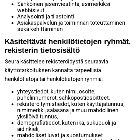
Sähköinen jäsenviestintä, esimerkiksi
webbisivut
Analysointi ja tilastointi
Asiakaspalvelun ja toiminnan toteuttaminen
sekä kehittäminen
Käsiteltävät henkilötietojen ryhmät,
rekisterin tietosisältö
Seura käsittelee rekisteröidystä seuraavia
käyttötarkoituksen kannalta tarpeellisia
henkilötietoja tai henkilötietojen ryhmiä:
yhteystiedot, kuten nimi, osoite,
puhelinnumerot, sähköpostiosoitteet,
rekisteröitymistiedot, kuten käyttäjätunnus,
nimimerkki, salasana ja muu mahdollinen
yksilöivä tunnus,
demografiatiedot, kuten ikä, sukupuoli ja
äidinkieli,
mahdolliset luvat ja suostumukset