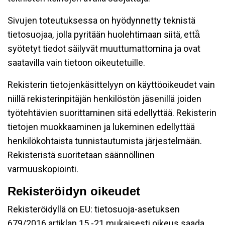
Sivujen toteutuksessa on hyödynnetty teknistä
tietosuojaa, jolla pyritään huolehtimaan siitä, että̈
syötetyt tiedot säilyvät muuttumattomina ja ovat
saatavilla vain tietoon oikeutetuille.
Rekisterin tietojenkäsittelyyn on käyttöoikeudet vain
niillä rekisterinpitäjän henkilöstön jäsenillä joiden
työtehtävien suorittaminen sitä edellyttää. Rekisterin
tietojen muokkaaminen ja lukeminen edellyttää
henkilökohtaista tunnistautumista järjestelmään.
Rekisteristä suoritetaan säännöllinen
varmuuskopiointi.
Rekisteröidyn oikeudet
Rekisteröidyllä on EU: tietosuoja-asetuksen
679/2016 artiklan 15 -21 mukaisesti oikeus saada