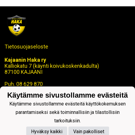
Tietosuojaseloste
Kajaanin Haka ry
Kalliokatu 7 (käynti koivukoskenkadulta)
87100 KAJAANI
Puh. 08 629 870
Käytämme sivustollamme evästeitä
toimisto@kajaaninhaka.fi
ohjaus@kajaaninhaka.fi
Käytämme sivustollamme evästeitä käyttökokemuksen
parantamiseksi sekä toiminnallisiin ja tilastollisiin
tarkoituksiin.
Hyväksy kaikki
Vain pakolliset