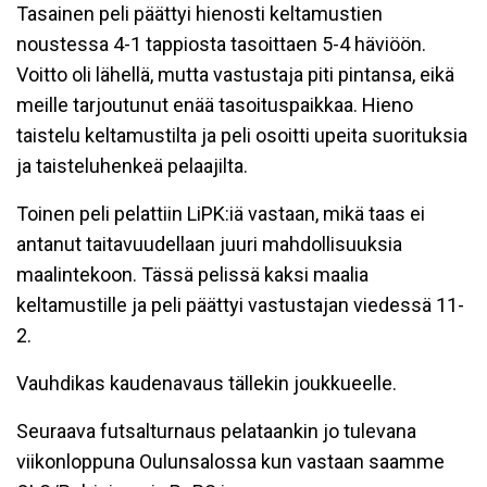
Tasainen peli päättyi hienosti keltamustien
noustessa 4-1 tappiosta tasoittaen 5-4 häviöön.
Voitto oli lähellä, mutta vastustaja piti pintansa, eikä
meille tarjoutunut enää tasoituspaikkaa. Hieno
taistelu keltamustilta ja peli osoitti upeita suorituksia
ja taisteluhenkeä pelaajilta.
Toinen peli pelattiin LiPK:iä vastaan, mikä taas ei
antanut taitavuudellaan juuri mahdollisuuksia
maalintekoon. Tässä pelissä kaksi maalia
keltamustille ja peli päättyi vastustajan viedessä 11-
2.
Vauhdikas kaudenavaus tällekin joukkueelle.
Seuraava futsalturnaus pelataankin jo tulevana
viikonloppuna Oulunsalossa kun vastaan saamme