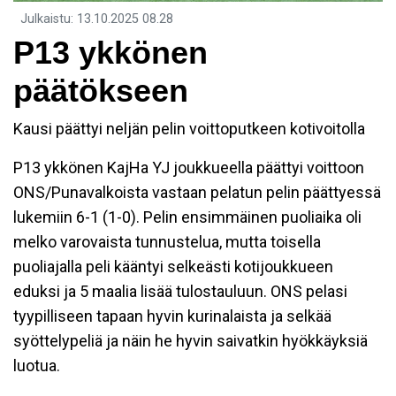
Julkaistu
:
13.10.2025
08.28
P13 ykkönen
päätökseen
Kausi päättyi neljän pelin voittoputkeen kotivoitolla
P13 ykkönen KajHa YJ joukkueella päättyi voittoon
ONS/Punavalkoista vastaan pelatun pelin päättyessä
lukemiin 6-1 (1-0). Pelin ensimmäinen puoliaika oli
melko varovaista tunnustelua, mutta toisella
puoliajalla peli kääntyi selkeästi kotijoukkueen
eduksi ja 5 maalia lisää tulostauluun. ONS pelasi
tyypilliseen tapaan hyvin kurinalaista ja selkää
syöttelypeliä ja näin he hyvin saivatkin hyökkäyksiä
luotua.