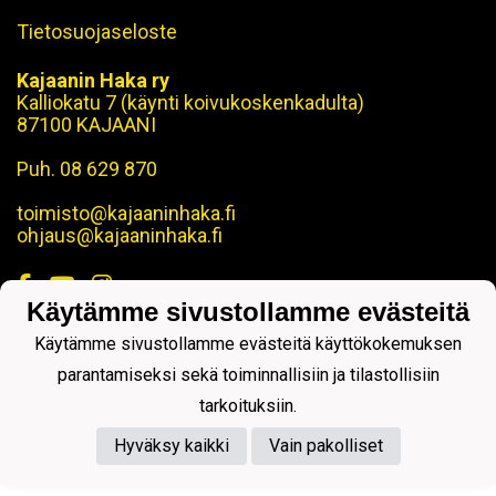
Tietosuojaseloste
Kajaanin Haka ry
Kalliokatu 7 (käynti koivukoskenkadulta)
87100 KAJAANI
Puh. 08 629 870
toimisto@kajaaninhaka.fi
ohjaus@kajaaninhaka.fi
Käytämme sivustollamme evästeitä
Käytämme sivustollamme evästeitä käyttökokemuksen
Powered by
parantamiseksi sekä toiminnallisiin ja tilastollisiin
tarkoituksiin.
Hyväksy kaikki
Vain pakolliset