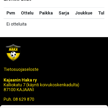
Pvm
Ottelu
Paikka
Sarja
Joukkue
Tulo
Ei otteluita
Tietosuojaseloste
Kajaanin Haka ry
Kalliokatu 7 (käynti koivukoskenkadulta)
87100 KAJAANI
Puh. 08 629 870