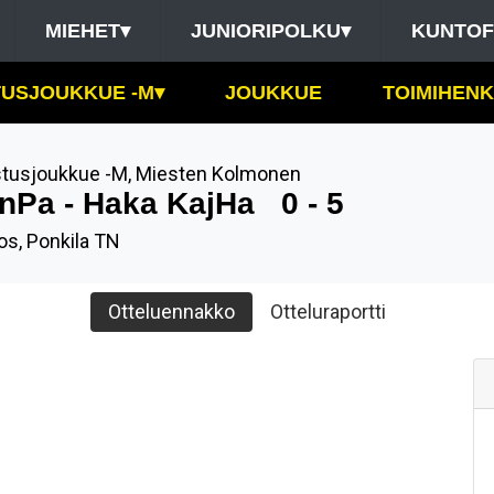
MIEHET
▾
JUNIORIPOLKU
▾
KUNTOF
USJOUKKUE -M
▾
JOUKKUE
TOIMIHENK
tusjoukkue -M
,
Miesten Kolmonen
nPa - Haka KajHa
0 - 5
s, Ponkila TN
Otteluennakko
Otteluraportti