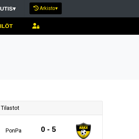
Arkisto
▾
UTIS
▾
ILÖT
Tilastot
0 - 5
PonPa