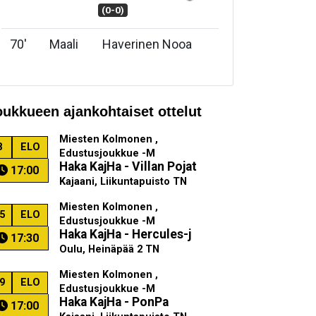
(0-0)
70
'
Maali
Haverinen Nooa
oukkueen ajankohtaiset ottelut
Miesten Kolmonen ,
8
ELO
Edustusjoukkue -M
Haka KajHa - Villan Pojat
17:00
Kajaani, Liikuntapuisto TN
Miesten Kolmonen ,
5
ELO
Edustusjoukkue -M
Haka KajHa - Hercules-j
17:30
Oulu, Heinäpää 2 TN
Miesten Kolmonen ,
9
ELO
Edustusjoukkue -M
Haka KajHa - PonPa
17:00