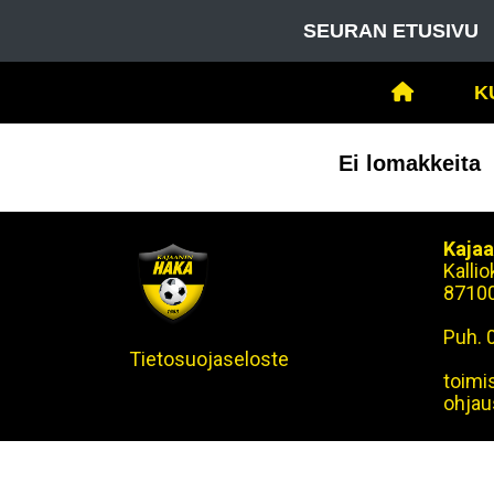
SEURAN ETUSIVU
K
Ei lomakkeita
Kajaa
Kalli
8710
Puh. 
Tietosuojaseloste
toimi
ohjau