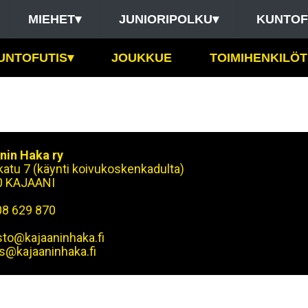
MIEHET
▾
JUNIORIPOLKU
▾
KUNTOF
UNTOFUTIS
▾
JOUKKUE
TOIMIHENKILÖT
nin Haka ry
okatu 7 (käynti koivukoskenkadulta)
0 KAJAANI
08 629 870
sto@kajaaninhaka.fi
s@kajaaninhaka.fi