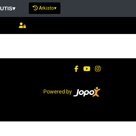
Arkisto
▾
UTIS
▾
Powered by