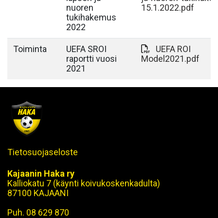
nuoren
15.1.2022.pdf
tukihakemus
2022
Toiminta
UEFA SROI
UEFA ROI
raportti vuosi
Model2021.pdf
2021
Tietosuojaseloste
Kajaanin Haka ry
Kalliokatu 7 (käynti koivukoskenkadulta)
87100 KAJAANI
Puh. 08 629 870