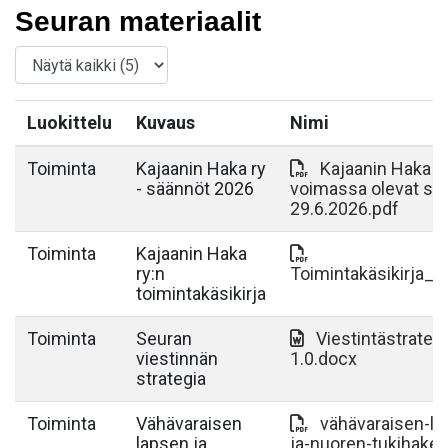
Seuran materiaalit
Luokittelu
Kuvaus
Nimi
Toiminta
Kajaanin Haka ry
Kajaanin Haka r
- säännöt 2026
voimassa olevat sä
29.6.2026.pdf
Toiminta
Kajaanin Haka
ry:n
Toimintakäsikirja_2
toimintakäsikirja
Toiminta
Seuran
Viestintästrateg
viestinnän
1.0.docx
strategia
Toiminta
Vähävaraisen
vähävaraisen-la
lapsen ja
ja-nuoren-tukihak