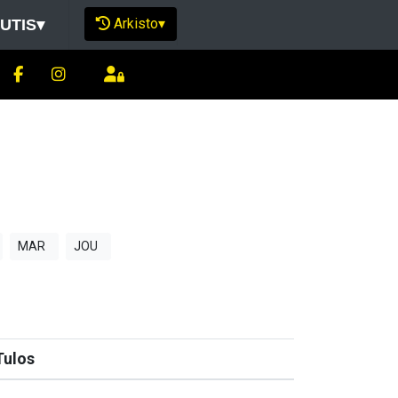
Arkisto
▾
UTIS
▾
MAR
JOU
Tulos