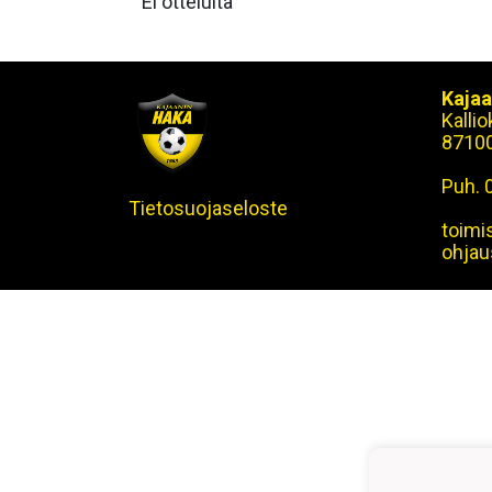
Ei otteluita
Kajaa
Kalli
8710
Puh. 
Tietosuojaseloste
toimi
ohjau