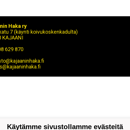
nin Haka ry
okatu 7 (käynti koivukoskenkadulta)
0 KAJAANI
08 629 870
sto@kajaaninhaka.fi
s@kajaaninhaka.fi
Käytämme sivustollamme evästeitä