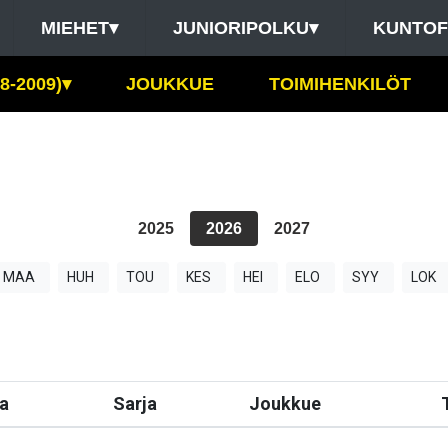
MIEHET
▾
JUNIORIPOLKU
▾
KUNTOF
8-2009)
▾
JOUKKUE
TOIMIHENKILÖT
2025
2026
2027
MAA
HUH
TOU
KES
HEI
ELO
SYY
LOK
a
Sarja
Joukkue