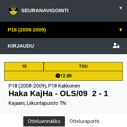
▾
SEURANAVIGOINTI
P18 (2008-2009)
▾
KIRJAUDU
10
TOU
12.00
P18 (2008-2009)
,
P18 Kakkonen
Haka KajHa - OLS/09
2 - 1
Kajaani, Liikuntapuisto TN
Otteluennakko
Otteluraportti