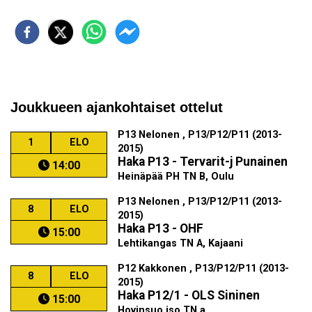
Joukkueen ajankohtaiset ottelut
P13 Nelonen , P13/P12/P11 (2013-
1
ELO
2015)
Haka P13 - Tervarit-j Punainen
14:00
Heinäpää PH TN B, Oulu
P13 Nelonen , P13/P12/P11 (2013-
8
ELO
2015)
Haka P13 - OHF
15:00
Lehtikangas TN A, Kajaani
P12 Kakkonen , P13/P12/P11 (2013-
8
ELO
2015)
Haka P12/1 - OLS Sininen
15:00
Hovinsuo iso TN a