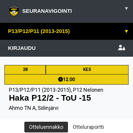
▾
SEURANAVIGOINTI
P13/P12/P11 (2013-2015)
▾
KIRJAUDU
28
KES
12.00
P13/P12/P11 (2013-2015)
,
P12 Nelonen
Haka P12/2 - ToU -15
Ahmo TN A, Siilinjärvi
Otteluennakko
Otteluraportti