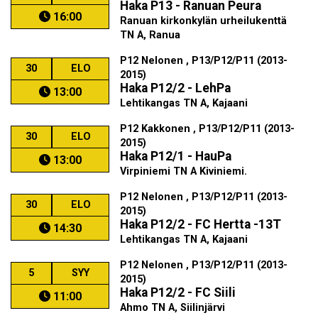
Haka P13 - Ranuan Peura
16:00
Ranuan kirkonkylän urheilukenttä
TN A, Ranua
P12 Nelonen , P13/P12/P11 (2013-
30
ELO
2015)
Haka P12/2 - LehPa
13:00
Lehtikangas TN A, Kajaani
P12 Kakkonen , P13/P12/P11 (2013-
30
ELO
2015)
Haka P12/1 - HauPa
13:00
Virpiniemi TN A Kiviniemi.
P12 Nelonen , P13/P12/P11 (2013-
30
ELO
2015)
Haka P12/2 - FC Hertta -13T
14:30
Lehtikangas TN A, Kajaani
P12 Nelonen , P13/P12/P11 (2013-
5
SYY
2015)
Haka P12/2 - FC Siili
11:00
Ahmo TN A, Siilinjärvi