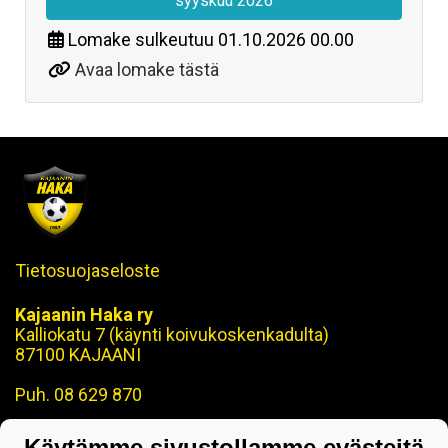
syyskuu 2026
Lomake sulkeutuu
01.10.2026 00.00
Avaa lomake tästä
Tietosuojaseloste
Kajaanin Haka ry
Kalliokatu 7 (käynti koivukoskenkadulta)
87100 KAJAANI
Puh. 08 629 870
toimisto@kajaaninhaka.fi
Käytämme sivustollamme evästeitä