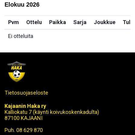
Elokuu
2026
Pvm
Ottelu
Paikka
Sarja
Joukkue
Tulo
Ei otteluita
Tietosuojaseloste
Kajaanin Haka ry
Kalliokatu 7 (käynti koivukoskenkadulta)
87100 KAJAANI
Puh. 08 629 870