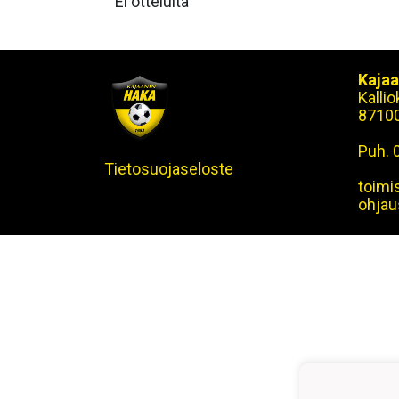
Ei otteluita
Kajaa
Kalli
8710
Puh. 
Tietosuojaseloste
toimi
ohjau