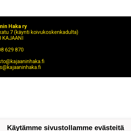
nin Haka ry
okatu 7 (käynti koivukoskenkadulta)
0 KAJAANI
08 629 870
sto@kajaaninhaka.fi
s@kajaaninhaka.fi
Käytämme sivustollamme evästeitä