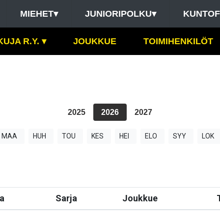
MIEHET
▾
JUNIORIPOLKU
▾
KUNTOF
KUJA R.Y.
▾
JOUKKUE
TOIMIHENKILÖT
2025
2026
2027
MAA
HUH
TOU
KES
HEI
ELO
SYY
LOK
a
Sarja
Joukkue