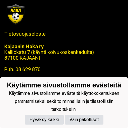
Tietosuojaseloste
Kajaanin Haka ry
Kalliokatu 7 (käynti koivukoskenkadulta)
87100 KAJAANI
Puh. 08 629 870
toimisto@kajaaninhaka.fi
Käytämme sivustollamme evästeitä
ohjaus@kajaaninhaka.fi
Käytämme sivustollamme evästeitä käyttökokemuksen
parantamiseksi sekä toiminnallisiin ja tilastollisiin
tarkoituksiin.
Hyväksy kaikki
Vain pakolliset
Powered by