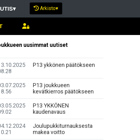
Arkisto
▾
UTIS
▾
T
ukkueen uusimmat uutiset
13.10.2025
P13 ykkönen päätökseen
08.28
03.07.2025
P13 joukkueen
18.56
kevätkierros päätökseen
03.05.2025
P13 YKKÖNEN
09.02
kaudenavaus
04.12.2024
Joulupukkiturnauksesta
10.21
makea voitto