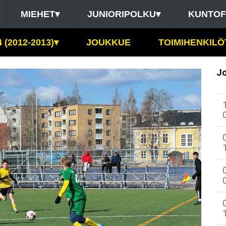
MIEHET
▾
JUNIORIPOLKU
▾
KUNTOF
 (2012-2013)
▾
JOUKKUE
TOIMIHENKILÖ
Jo