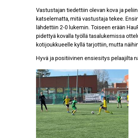
Vastustajan tiedettiin olevan kova ja peliin 
katselematta, mitä vastustaja tekee. Ensi
lähdettiin 2-0 lukemin. Toiseen erään HauP
pidettyä kovalla työllä tasalukemissa ott
kotijoukkueelle kyllä tarjottiin, mutta näih
Hyvä ja positiivinen ensiesitys pelaajilta 