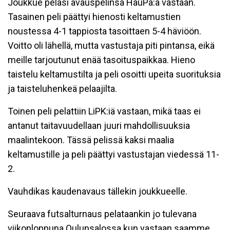
Joukkue pelasi avauspelinsä HauPa:a vastaan.
Tasainen peli päättyi hienosti keltamustien
noustessa 4-1 tappiosta tasoittaen 5-4 häviöön.
Voitto oli lähellä, mutta vastustaja piti pintansa, eikä
meille tarjoutunut enää tasoituspaikkaa. Hieno
taistelu keltamustilta ja peli osoitti upeita suorituksia
ja taisteluhenkeä pelaajilta.
Toinen peli pelattiin LiPK:iä vastaan, mikä taas ei
antanut taitavuudellaan juuri mahdollisuuksia
maalintekoon. Tässä pelissä kaksi maalia
keltamustille ja peli päättyi vastustajan viedessä 11-
2.
Vauhdikas kaudenavaus tällekin joukkueelle.
Seuraava futsalturnaus pelataankin jo tulevana
viikonloppuna Oulunsalossa kun vastaan saamme