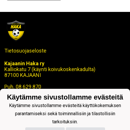
Tietosuojaseloste
Kajaanin Haka ry
Kalliokatu 7 (käynti koivukoskenkadulta)
87100 KAJAANI
Puh. 08 629 870
Käytämme sivustollamme evästeitä
toimisto@kajaaninhaka.fi
ohjaus@kajaaninhaka.fi
Käytämme sivustollamme evästeitä käyttökokemuksen
parantamiseksi sekä toiminnallisiin ja tilastollisiin
tarkoituksiin.