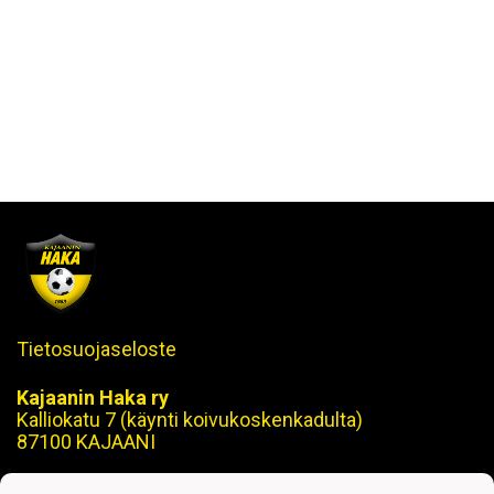
Tietosuojaseloste
Kajaanin Haka ry
Kalliokatu 7 (käynti koivukoskenkadulta)
87100 KAJAANI
Puh. 08 629 870