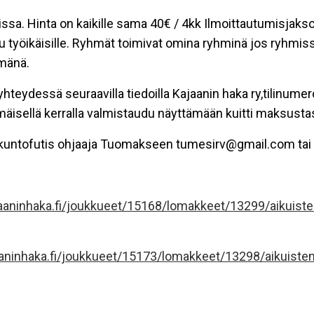
issa. Hinta on kaikille sama 40€ / 4kk Ilmoittautumisjak
työikäisille. Ryhmät toimivat omina ryhminä jos ryhmiss
mänä.
teydessä seuraavilla tiedoilla Kajaanin haka ry,tilinume
sellä kerralla valmistaudu näyttämään kuitti maksustasi
ran kuntofutis ohjaaja Tuomakseen tumesirv@gmail.com ta
aaninhaka.fi/joukkueet/15168/lomakkeet/13299/aikuiste
aninhaka.fi/joukkueet/15173/lomakkeet/13298/aikuisten