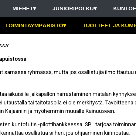
MIEHET
▾
JUNIORIPOLKU
▾
KUNTOF
TOIMINTAYMPÄRISTÖ
▾
TUOTTEET JA KUM
ssa:
tapuistossa
levat samassa ryhmässä, mutta jos osallistujia ilmoittaut
aa aikuisille jalkapallon harrastaminen matalan kynnyksen
lutaustalla tai taitotasolla ei ole merkitystä. Tavoitteen
en Kajaaniin ja myöhemmin muualle Kainuuseen.
ten kuntofutis -pilottihankkeessa. SPL tarjoaa toiminnan 
kannattaa osallistua siihen, jos ohjaaminen kiinnostaa.