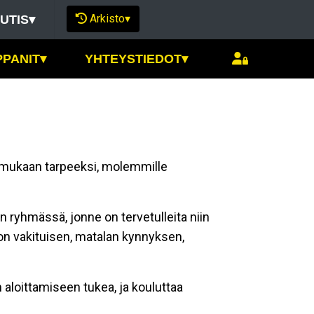
Arkisto
▾
UTIS
▾
PPANIT
▾
YHTEYSTIEDOT
▾
uu mukaan tarpeeksi, molemmille
 ryhmässä, jonne on tervetulleita niin
a on vakituisen, matalan kynnyksen,
aloittamiseen tukea, ja kouluttaa