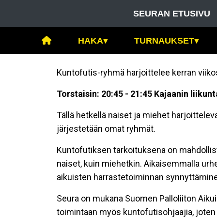
SEURAN ETUSIVU
HAKA
▾
TURNAUKSET
▾
Kuntofutis-ryhmä harjoittelee kerran viiko
Torstaisin:
20:45 - 21:45 Kajaanin liikun
Tällä hetkellä naiset ja miehet harjoitte
järjestetään omat ryhmät.
Kuntofutiksen tarkoituksena on mahdollist
naiset, kuin miehetkin. Aikaisemmalla urhei
aikuisten harrastetoiminnan synnyttämin
Seura on mukana Suomen Palloliiton Aikuis
toimintaan myös kuntofutisohjaajia, joten 