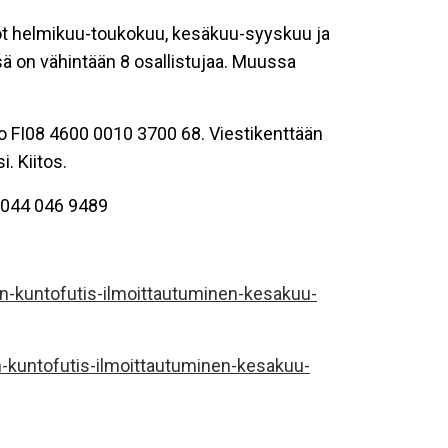
sot helmikuu-toukokuu, kesäkuu-syyskuu ja
ä on vähintään 8 osallistujaa. Muussa
ro FI08 4600 0010 3700 68. Viestikenttään
. Kiitos.
i 044 046 9489
n-kuntofutis-ilmoittautuminen-kesakuu-
-kuntofutis-ilmoittautuminen-kesakuu-