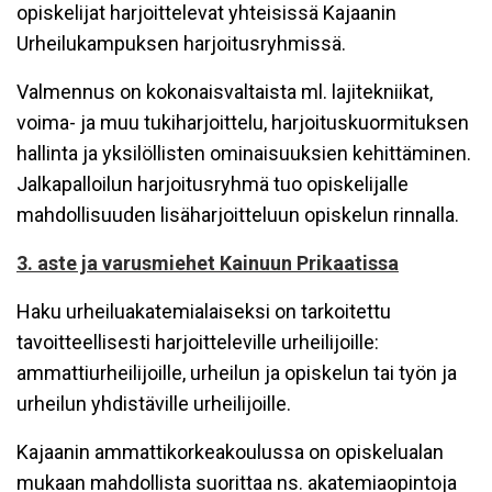
opiskelijat harjoittelevat yhteisissä Kajaanin
Urheilukampuksen harjoitusryhmissä.
Valmennus on kokonaisvaltaista ml. lajitekniikat,
voima- ja muu tukiharjoittelu, harjoituskuormituksen
hallinta ja yksilöllisten ominaisuuksien kehittäminen.
Jalkapalloilun harjoitusryhmä tuo opiskelijalle
mahdollisuuden lisäharjoitteluun opiskelun rinnalla.
3. aste ja varusmiehet Kainuun Prikaatissa
Haku urheiluakatemialaiseksi on tarkoitettu
tavoitteellisesti harjoitteleville urheilijoille:
ammattiurheilijoille, urheilun ja opiskelun tai työn ja
urheilun yhdistäville urheilijoille.
Kajaanin ammattikorkeakoulussa on opiskelualan
mukaan mahdollista suorittaa ns. akatemiaopintoja