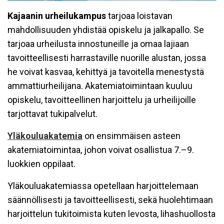
Kajaanin urheilukampus
tarjoaa loistavan
mahdollisuuden yhdistää opiskelu ja jalkapallo. Se
tarjoaa urheilusta innostuneille ja omaa lajiaan
tavoitteellisesti harrastaville nuorille alustan, jossa
he voivat kasvaa, kehittyä ja tavoitella menestystä
ammattiurheilijana. Akatemiatoimintaan kuuluu
opiskelu, tavoitteellinen harjoittelu ja urheilijoille
tarjottavat tukipalvelut.
Yläkouluakatemia
on ensimmäisen asteen
akatemiatoimintaa, johon voivat osallistua 7.–9.
luokkien oppilaat.
Yläkouluakatemiassa opetellaan harjoittelemaan
säännöllisesti ja tavoitteellisesti, sekä huolehtimaan
harjoittelun tukitoimista kuten levosta, lihashuollosta