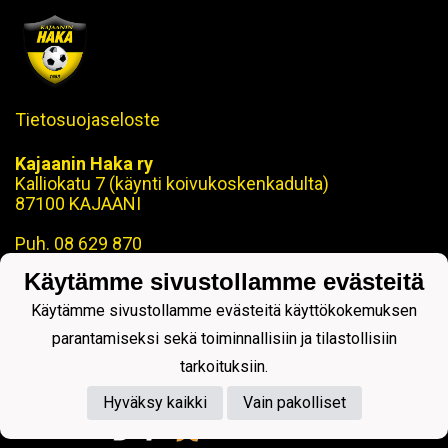
Tietosuojaseloste
Kajaanin Haka ry
Kalliokatu 7 (käynti koivukoskenkadulta)
87100 KAJAANI
Puh. 08 629 870
Käytämme sivustollamme evästeitä
toimisto@kajaaninhaka.fi
ohjaus@kajaaninhaka.fi
Käytämme sivustollamme evästeitä käyttökokemuksen
parantamiseksi sekä toiminnallisiin ja tilastollisiin
tarkoituksiin.
Hyväksy kaikki
Vain pakolliset
Powered by