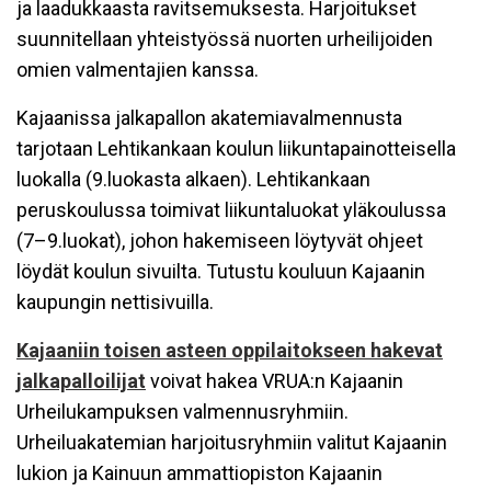
ja laadukkaasta ravitsemuksesta. Harjoitukset
suunnitellaan yhteistyössä nuorten urheilijoiden
omien valmentajien kanssa.
Kajaanissa jalkapallon akatemiavalmennusta
tarjotaan Lehtikankaan koulun liikuntapainotteisella
luokalla (9.luokasta alkaen). Lehtikankaan
peruskoulussa toimivat liikuntaluokat yläkoulussa
(7–9.luokat), johon hakemiseen löytyvät ohjeet
löydät koulun sivuilta. Tutustu kouluun Kajaanin
kaupungin nettisivuilla.
Kajaaniin toisen asteen oppilaitokseen hakevat
jalkapalloilijat
voivat hakea VRUA:n Kajaanin
Urheilukampuksen valmennusryhmiin.
Urheiluakatemian harjoitusryhmiin valitut Kajaanin
lukion ja Kainuun ammattiopiston Kajaanin