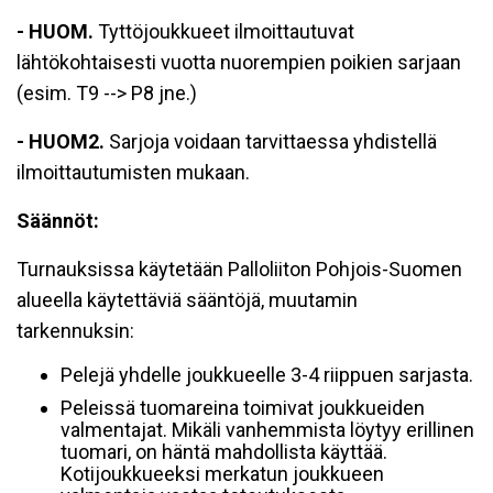
- HUOM.
Tyttöjoukkueet ilmoittautuvat
lähtökohtaisesti vuotta nuorempien poikien sarjaan
(esim. T9 --> P8 jne.)
- HUOM2.
Sarjoja voidaan tarvittaessa yhdistellä
ilmoittautumisten mukaan.
Säännöt:
Turnauksissa käytetään Palloliiton Pohjois-Suomen
alueella käytettäviä sääntöjä, muutamin
tarkennuksin:
Pelejä yhdelle joukkueelle 3-4 riippuen sarjasta.
Peleissä tuomareina toimivat joukkueiden
valmentajat. Mikäli vanhemmista löytyy erillinen
tuomari, on häntä mahdollista käyttää.
Kotijoukkueeksi merkatun joukkueen