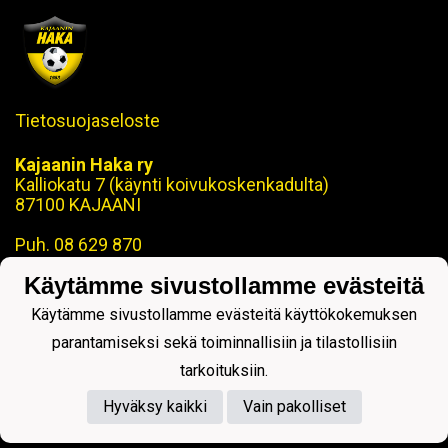
Tietosuojaseloste
Kajaanin Haka ry
Kalliokatu 7 (käynti koivukoskenkadulta)
87100 KAJAANI
Puh. 08 629 870
Käytämme sivustollamme evästeitä
toimisto@kajaaninhaka.fi
ohjaus@kajaaninhaka.fi
Käytämme sivustollamme evästeitä käyttökokemuksen
parantamiseksi sekä toiminnallisiin ja tilastollisiin
tarkoituksiin.
Hyväksy kaikki
Vain pakolliset
Powered by