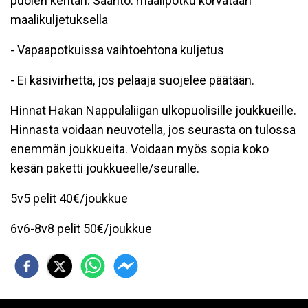
puolen kentän. Sääntö: maalipotku korvataan
maalikuljetuksella
- Vapaapotkuissa vaihtoehtona kuljetus
- Ei käsivirhettä, jos pelaaja suojelee päätään.
Hinnat Hakan
Nappulaliiga
n ulkopuolisille joukkueille.
Hinnasta voidaan neuvotella, jos seurasta on tulossa
enemmän joukkueita. Voidaan myös sopia koko
kesän paketti joukkueelle/seuralle.
5v5 pelit 40€/joukkue
6v6-8v8 pelit 50€/joukkue