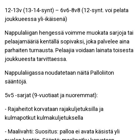
12-13v (13-14-synt) – 6v6-8v8 (12-synt. voi pelata
joukkueessa yli-ikäisenä)
Nappulaliigan hengessä voimme muokata sarjoja tai
pelaajamääriä kentällä sopivaksi, joka palvelee aina
parhaiten turnausta. Pelaajia voidaan lainata toisesta
joukkueesta tarvittaessa.
Nappulaliiga
ssa noudatetaan näitä Palloliiton
sääntöjä.
5v5 -sarjat (9-vuotiaat ja nuoremmat):
- Rajaheitot korvataan rajakuljetuksilla ja
kulmapotkut kulmakuljetuksella
- Maalivahti: Suositus: palloa ei avata käsistä yli