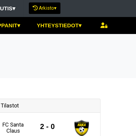
Arkisto
▾
UTIS
▾
PPANIT
▾
YHTEYSTIEDOT
▾
Tilastot
FC Santa
2 - 0
Claus