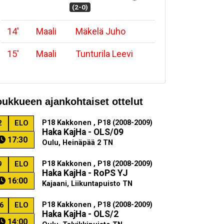
(2-0)
14
'
Maali
Mäkelä Juho
15
'
Maali
Tunturila Leevi
oukkueen ajankohtaiset ottelut
P18 Kakkonen , P18 (2008-2009)
2
ELO
Haka KajHa - OLS/09
17:30
Oulu, Heinäpää 2 TN
P18 Kakkonen , P18 (2008-2009)
9
ELO
Haka KajHa - RoPS YJ
16:00
Kajaani, Liikuntapuisto TN
P18 Kakkonen , P18 (2008-2009)
6
ELO
Haka KajHa - OLS/2
14:00