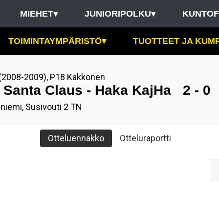
MIEHET
▾
JUNIORIPOLKU
▾
KUNTOF
TOIMINTAYMPÄRISTÖ
▾
TUOTTEET JA KUM
(2008-2009)
,
P18 Kakkonen
 Santa Claus - Haka KajHa
2 - 0
niemi, Susivouti 2 TN
Otteluennakko
Otteluraportti