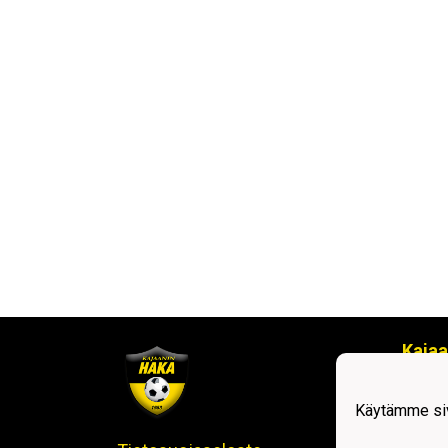
Kajaa
Kalli
8710
Käytämme siv
Puh. 