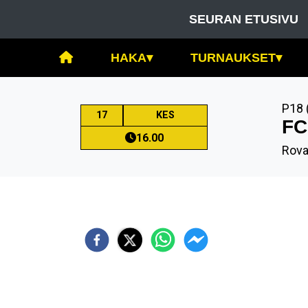
SEURAN ETUSIVU
HAKA
▾
TURNAUKSET
▾
P18 
17
KES
FC
16.00
Rova