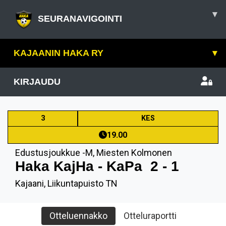
▾
SEURANAVIGOINTI
KAJAANIN HAKA RY
▾
KIRJAUDU
3
KES
19.00
Edustusjoukkue -M
,
Miesten Kolmonen
Haka KajHa - KaPa
2 - 1
Kajaani, Liikuntapuisto TN
Otteluennakko
Otteluraportti