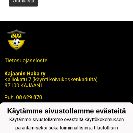
Ottelulista
Tietosuojaseloste
Kajaanin Haka ry
Kalliokatu 7 (käynti koivukoskenkadulta)
87100 KAJAANI
Puh. 08 629 870
toimisto@kajaaninhaka.fi
Käytämme sivustollamme evästeitä
ohjaus@kajaaninhaka.fi
Käytämme sivustollamme evästeitä käyttökokemuksen
parantamiseksi sekä toiminnallisiin ja tilastollisiin