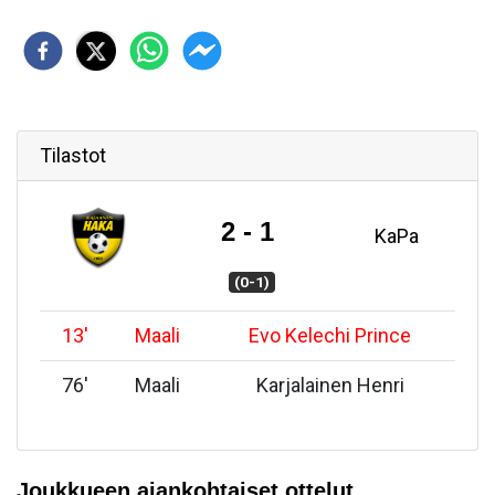
Tilastot
2 - 1
KaPa
(0-1)
13
'
Maali
Evo Kelechi Prince
76
'
Maali
Karjalainen Henri
Joukkueen ajankohtaiset ottelut