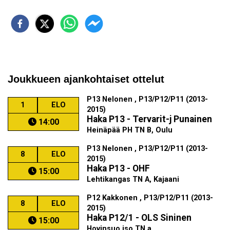
Joukkueen ajankohtaiset ottelut
P13 Nelonen , P13/P12/P11 (2013-
1
ELO
2015)
Haka P13 - Tervarit-j Punainen
14:00
Heinäpää PH TN B, Oulu
P13 Nelonen , P13/P12/P11 (2013-
8
ELO
2015)
Haka P13 - OHF
15:00
Lehtikangas TN A, Kajaani
P12 Kakkonen , P13/P12/P11 (2013-
8
ELO
2015)
Haka P12/1 - OLS Sininen
15:00
Hovinsuo iso TN a