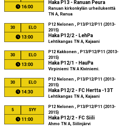
Haka P13 - Ranuan Peura
16:00
Ranuan kirkonkylän urheilukenttä
TN A, Ranua
P12 Nelonen , P13/P12/P11 (2013-
30
ELO
2015)
Haka P12/2 - LehPa
13:00
Lehtikangas TN A, Kajaani
P12 Kakkonen , P13/P12/P11 (2013-
30
ELO
2015)
Haka P12/1 - HauPa
13:00
Virpiniemi TN A Kiviniemi.
P12 Nelonen , P13/P12/P11 (2013-
30
ELO
2015)
Haka P12/2 - FC Hertta -13T
14:30
Lehtikangas TN A, Kajaani
P12 Nelonen , P13/P12/P11 (2013-
5
SYY
2015)
Haka P12/2 - FC Siili
11:00
Ahmo TN A, Siilinjärvi