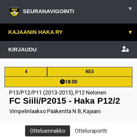
▾
SEURANAVIGOINTI
KAJAANIN HAKA RY
▾
KIRJAUDU
4
KES
18.00
P13/P12/P11 (2013-2015)
,
P12 Nelonen
FC Siili/P2015 - Haka P12/2
Vimpelinlaakso Pääkenttä N B, Kajaani
Otteluennakko
Otteluraportti